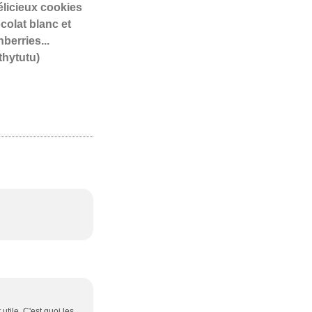
Délicieux cookies
colat blanc et
berries...
thytutu)
tile. C'est quoi les