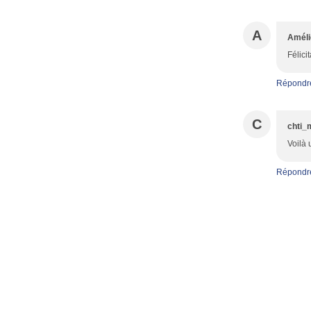
A
Améli
Félici
Répondr
C
chti_
Voilà 
Répondr