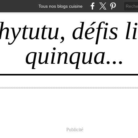
Tous nos blogs cuisine
hytutu, défis l
quinqua...
Publicité