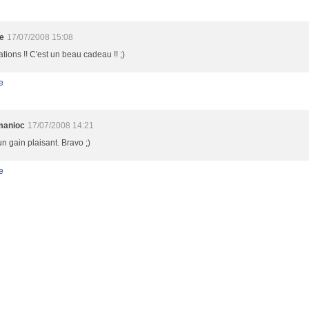
e
17/07/2008 15:08
tations !! C'est un beau cadeau !! ;)
e
manioc
17/07/2008 14:21
un gain plaisant. Bravo ;)
e