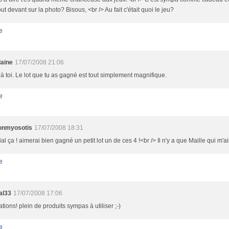
out devant sur la photo? Bisous, <br /> Au fait c'était quoi le jeu?
e
laine
17/07/2008 21:06
à toi. Le lot que tu as gagné est tout simplement magnifique.
e
lonmyosotis
17/07/2008 18:31
al ça ! aimerai bien gagné un petit lot un de ces 4 !<br /> Il n'y a que Maille qui m'ail
e
al33
17/07/2008 17:06
tations! plein de produits sympas à utiliser ;-)
e