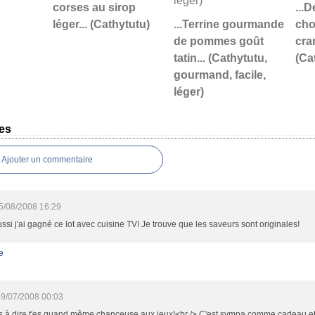
corses au sirop
...
léger... (Cathytutu)
...Terrine gourmande
cho
de pommes goût
cran
tatin... (Cathytutu,
(Ca
gourmand, facile,
léger)
es
Ajouter un commentaire
5/08/2008 16:29
ssi j'ai gagné ce lot avec cuisine TV! Je trouve que les saveurs sont originales!
e
9/07/2008 00:03
s à dire t'es quand même chanceuse aux jeux!<br /> C'est sympa comme cadeau et u