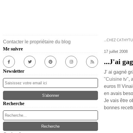
...CHEZ CATHYTU
Contacter le propriétaire du blog
Me suivre
17 juillet 2008
...J'ai ga
Newsletter
J' ai gagné g
"Cuisine tv"
, 
euros !!! Vinai
en avais besoi
Je vais être o
Recherche
bonnes recette