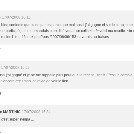
e
17/07/2008 16:11
s bien contente que tu en parles parce que moi aussi j'ai gagné et sur le coup je n
voir participé je me demandais bien d'où venait ce colis.<br /> voici ma recette :<br 
/c.rosine1.free.fr/index.php?post/2007/06/06/153-bavarois-au-fraises
e
17/07/2008 15:52
ssi j'ai gagné et je ne me rappelle plus pour quelle recette !<br /> C'est un comble
as encore reçu mon lot, ravie de voir le tien.
e
te MARTINIC
17/07/2008 15:34
,c'est super sympa ...
e