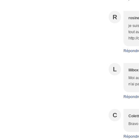
R
rosin
je sui
tout a
http:/
Répondr
L
lilibox
Moi au
n'ai p
Répondr
C
Colet
Bravo 
Répondr