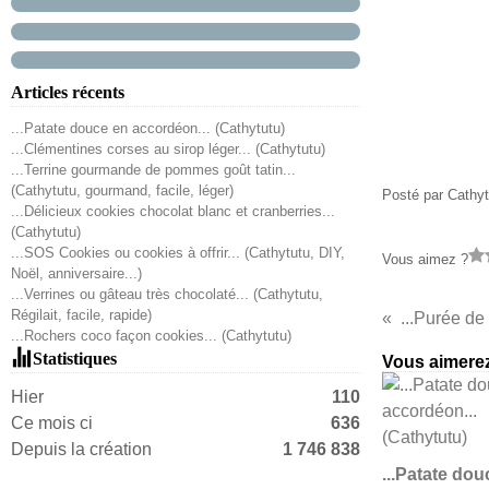
Articles récents
...Patate douce en accordéon... (Cathytutu)
...Clémentines corses au sirop léger... (Cathytutu)
...Terrine gourmande de pommes goût tatin...
(Cathytutu, gourmand, facile, léger)
Posté par Cathyt
...Délicieux cookies chocolat blanc et cranberries...
(Cathytutu)
...SOS Cookies ou cookies à offrir... (Cathytutu, DIY,
Vous aimez ?
Noël, anniversaire...)
...Verrines ou gâteau très chocolaté... (Cathytutu,
Régilait, facile, rapide)
...Rochers coco façon cookies... (Cathytutu)
Statistiques
Vous aimerez
Hier
110
Ce mois ci
636
Depuis la création
1 746 838
...Patate dou