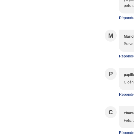
pots t
Répondr
M
Marjo
Bravo 
Répondr
P
papil
C géni
Répondr
C
chant
Félici
Répondr