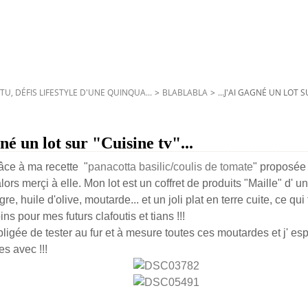
TU, DÉFIS LIFESTYLE D'UNE QUINQUA...
>
BLABLABLA
>
...J'AI GAGNÉ UN LOT S
gné un lot sur "Cuisine tv"...
râce à ma recette "
panacotta basilic/coulis de tomate
" proposée
alors merçi à elle. Mon lot est un coffret de produits "Maille" d' 
gre, huile d'olive, moutarde... et un joli plat en terre cuite, ce qui
ns pour mes futurs clafoutis et tians !!!
bligée de tester au fur et à mesure toutes ces moutardes et j' es
s avec !!!