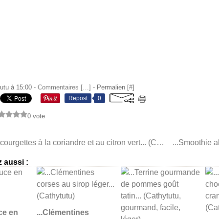
utu à 15:00 -
Commentaires [
…
]
- Permalien [
#
]
Repost
0
0 vote
...Purée de courgettes à la coriandre et au citron vert... (Cyril Lignac "Purées pour les grands")
 aussi :
ce en
...Clémentines