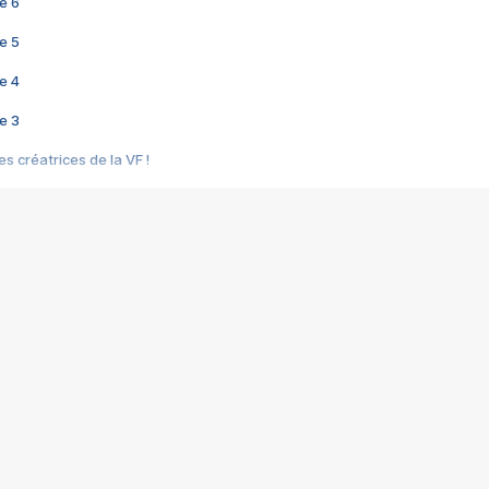
e 6
e 5
e 4
e 3
s créatrices de la VF !
e 2
e 1
e Mektoub My Love arrive enfin ! Rencontre avec Shaïn Boumedine et Sal
i : après Toni en famille
elle réalise le bouleversant Dites lui que je l'aime
ais ! Rencontre autour de Vie privée de Rebecca Zlotowski
 de Marguerite, Grave... Rencontre avec Ella Rumpf
 Les Rêveurs, un film intime sur la santé mentale