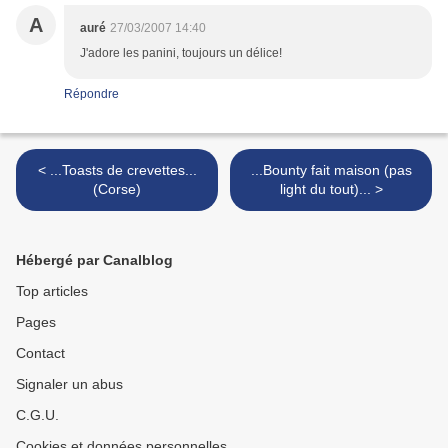
A
auré
27/03/2007 14:40
J'adore les panini, toujours un délice!
Répondre
< ...Toasts de crevettes...
...Bounty fait maison (pas
(Corse)
light du tout)... >
Hébergé par Canalblog
Top articles
Pages
Contact
Signaler un abus
C.G.U.
Cookies et données personnelles