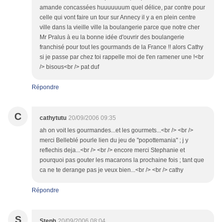
amande concassées huuuuuuum quel délice, par contre pour
celle qui vont faire un tour sur Annecy il y a en plein centre
ville dans la vieille ville la boulangerie parce que notre cher
Mr Pralus à eu la bonne idée d'ouvrir des boulangerie
franchisé pour tout les gourmands de la France !! alors Cathy
si je passe par chez toi rappelle moi de t'en ramener une !<br
/> bisous<br /> pat duf
Répondre
C
cathytutu
20/09/2006 09:35
ah on voit les gourmandes...et les gourmets...<br /> <br />
merci Belleblé pourle lien du jeu de "popottemania" ; j y
reflechis deja...<br /> <br /> encore merci Stephanie et
pourquoi pas gouter les macarons la prochaine fois ; tant que
ca ne te derange pas je veux bien...<br /> <br /> cathy
Répondre
S
Steph
20/09/2006 08:04