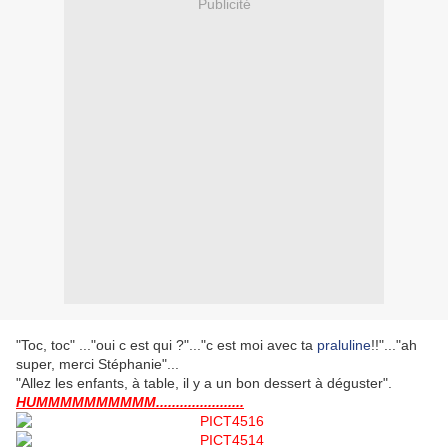
Publicité
"Toc, toc" ..."oui c est qui ?"..."c est moi avec ta
praluline
!!"..."ah
super, merci Stéphanie"...
"Allez les enfants, à table, il y a un bon dessert à déguster".
HUMMMMMMMMMM......................