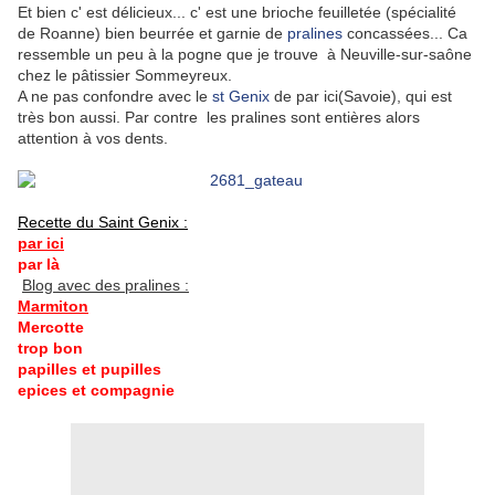
Et bien c' est délicieux... c' est une brioche feuilletée (spécialité
de Roanne) bien beurrée et garnie de
pralines
concassées... Ca
ressemble un peu à la pogne que je trouve à Neuville-sur-saône
chez le pâtissier Sommeyreux.
A ne pas confondre avec le
st Genix
de par ici(Savoie), qui est
très bon aussi. Par contre les pralines sont entières alors
attention à vos dents.
Recette du Saint Genix :
par ici
par là
Blog avec des pralines :
Marmiton
Mercotte
trop bon
papilles et pupilles
epices et compagnie