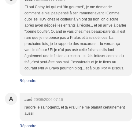
Et oui Cathy, toi qui est "fin gourmet", je me demande
comment je n'ai pas pensé à t'en ramener avant ! Comme
quoi les RDV chez le coiffeur à 9h ont du bon, on discute
après avoir déposé les enfants à l'école... et on arrive à parler
"bonne bouffe". Quand je vais chez mes beaux-parents, il est
rare que je ne pense pas à Pralus et à ses délices. La
prochaine fois, je te rapporte des macarons... tu verras, ça
vaut le détour ! Et je n'ai pas osé cette fois mais ils font
également une infusion au cacao... tu fais infuser comme du
thé, c'est peut-être pas mal. J'essaierais et je te tiens au
courant !<br /> Bravo pour ton blog... et à plus !<br /> Bisous.
Répondre
A
auré
20/09/2006 07:16
j'adore le saint-genix, et ta Praluline me plairait certainement
aussi!
Répondre