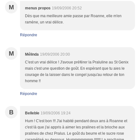
M
menus propos
19/09/2006 20:52
Dès que ma meilleure amie passe par Roanne, elle m'en
ramène, un vrai délice.
Répondre
M
Mélinda
19/09/2006 20:00
C'est un vrai délice ! J'avoue préférer la Praluline au St Genix
mais c'est une question de goût. En espérant que tu aies le
courage de la laisser dans le congel jusqu'au retour de ton
homme !!
Répondre
B
Belleble
19/09/2006 19:24
Hum ! C'est bon !!! J'ai habité pendant deux ans à Roanne et
c'est là que j'ai appris à aimer les pralines et la brioche aux
pralines de chez Pralus. Le goût du beurre et le sucre rose
caramélisé au dessous. Hummmmmmm !!!!!!! La prochaine