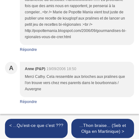
fois que des amis nous en rapportent, je penserai à la
congeler...<br /> Marie de Popotte Mania vient tout juste de
publier une recette de kouglopf aux pralines et de lancer un
petit jeu de recettes bi-régionales :<br />
http://popottemania.blogspot.com/2006/09/gourmandises-bi-
rgionales-vous-de-crer.html
Répondre
A
Anne (P&P)
19/09/2006 18:50
Merci Cathy. Cela ressemble aux brioches aux pralines que
l'on trouve vers chez mes parents dans le bourbonnais /
Auvergne
Répondre
< ...Qu'est-ce que c'est ???
...Thon braise... (Seb et
Olga en Martinique) >