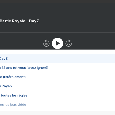
 Battle Royale - DayZ
 DayZ
 a 13 ans (et vous l'avez ignoré)
e (littéralement)
im Rayan
 toutes les règles
s les jeux vidéo
us choquant de Rockstar ? - Le scandale BULLY