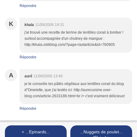
Répondre
K
khala
11/09/2006 19:31
j'ai trouvé une recette de terrine de lentilles corail à tomber !
surtout accompagnée d'un chutney de mangue :
http://khala.oldiblog.com/?page=lastarticle&id=760905
Répondre
A
auré
11/09/2006 13:46
je te conseille les pâtés végétaux aux lentilles corail du blog
d''Omelette, que j'ai testés ici: http://aurecuisine.over-
blog.com/article-2633186.html<br /> c'est vraiment délicieux!
Répondre
< ...Epinards...
...Nuggets de poulet...