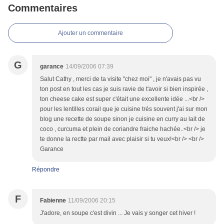
Commentaires
Ajouter un commentaire
G
garance
14/09/2006 07:39
Salut Cathy , merci de ta visite "chez moi" , je n'avais pas vu
ton post en tout les cas je suis ravie de t'avoir si bien inspirée ,
ton cheese cake est super c'était une excellente idée ...<br />
pour les lentilles corail que je cuisine trés souvent j'ai sur mon
blog une recette de soupe sinon je cuisine en curry au lait de
coco , curcuma et plein de coriandre fraiche hachée..<br /> je
te donne la rectte par mail avec plaisir si tu veux!<br /> <br />
Garance
Répondre
F
Fabienne
11/09/2006 20:15
J'adore, en soupe c'est divin ... Je vais y songer cet hiver !