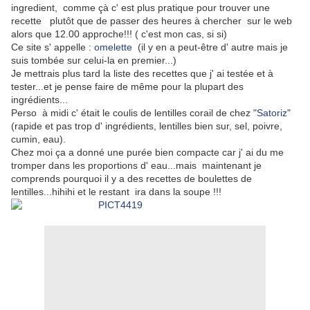
ingredient, comme çà c' est plus pratique pour trouver une
recette plutôt que de passer des heures à chercher sur le web
alors que 12.00 approche!!! ( c'est mon cas, si si)
Ce site s' appelle :
omelette
(il y en a peut-être d' autre mais je
suis tombée sur celui-la en premier...)
Je mettrais plus tard la liste des recettes que j' ai testée et à
tester...et je pense faire de même pour la plupart des
ingrédients...
Perso à midi c' était le coulis de lentilles corail de chez
"Satoriz"
(rapide et pas trop d' ingrédients, lentilles bien sur, sel, poivre,
cumin, eau).
Chez moi ça a donné une purée bien compacte car j' ai du me
tromper dans les proportions d' eau...mais maintenant je
comprends pourquoi il y a des recettes de boulettes de
lentilles...hihihi et le restant ira dans la soupe !!!