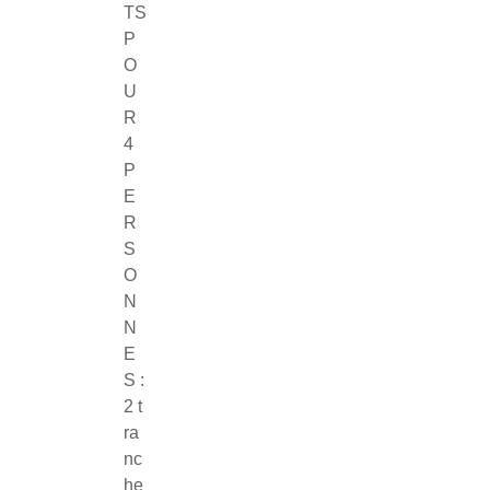
TS
P
O
U
R
4
P
E
R
S
O
N
N
E
S :
2 t
ra
nc
he