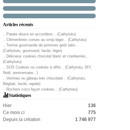
Articles récents
...Patate douce en accordéon... (Cathytutu)
...Clémentines corses au sirop léger... (Cathytutu)
...Terrine gourmande de pommes goût tatin...
(Cathytutu, gourmand, facile, léger)
...Délicieux cookies chocolat blanc et cranberries...
(Cathytutu)
...SOS Cookies ou cookies à offrir... (Cathytutu, DIY,
Noël, anniversaire...)
...Verrines ou gâteau très chocolaté... (Cathytutu,
Régilait, facile, rapide)
...Rochers coco façon cookies... (Cathytutu)
Statistiques
Hier
136
Ce mois ci
775
Depuis la création
1 746 977