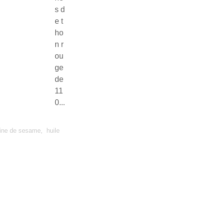
s d
e t
ho
n r
ou
ge
de
11
0...
aine de sesame
,
huile