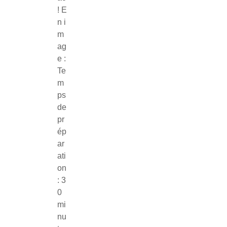
! E
n i
m
ag
e :
Te
m
ps
de
pr
ép
ar
ati
on
: 3
0
mi
nu