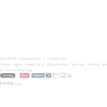
utu à 20:54 -
Commentaires [
…
]
- Permalien [
#
]
outarde
,
oignon
,
vinaigre de riz
,
gingembre frais
,
baie rose
,
echalotte
,
gr
he
,
riz noir
,
thon rouge
Repost
0
0 vote