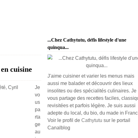
...Chez Cathytutu, défis lifestyle d'une
quinqua...
 en cuisine
J'aime cuisiner et varier les menus mais
aussi me balader et découvrir des lieux
Je
insolites ou des spécialités culinaires. Je
vo
vous partage des recettes faciles, classiq
us
revisitées et parfois légère. Je suis aussi
pa
adepte du local, du bio, du made in France
rta
Voir le profil de
Cathytutu
sur le portail
ge
Canalblog
au