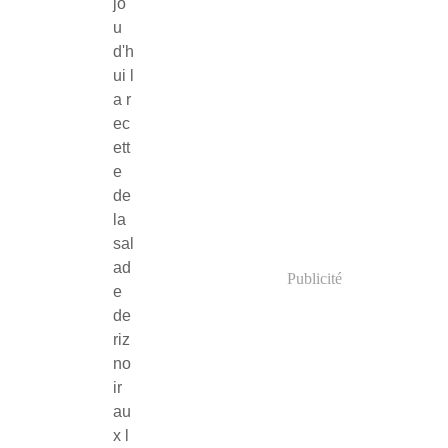
jo
u
d'h
ui l
a r
ec
ett
e
de
la
sal
ad
Publicité
e
de
riz
no
ir
au
x l