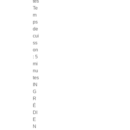
tes
Te
m
ps
de
cui
ss
on
: 5
mi
nu
tes
IN
G
R
É
DI
E
N