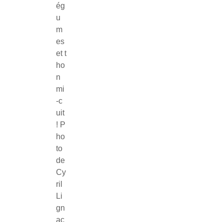
ég
u
m
es
et t
ho
n
mi
-c
uit
! P
ho
to
de
Cy
ril
Li
gn
ac