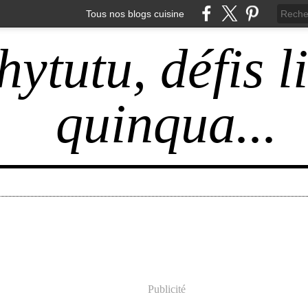
Tous nos blogs cuisine
hytutu, défis l
quinqua...
Publicité