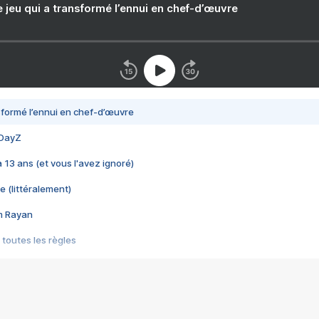
e jeu qui a transformé l’ennui en chef-d’œuvre
nsformé l’ennui en chef-d’œuvre
 DayZ
 a 13 ans (et vous l'avez ignoré)
e (littéralement)
im Rayan
 toutes les règles
s les jeux vidéo
us choquant de Rockstar ? - Le scandale BULLY
e plus moche de Steam