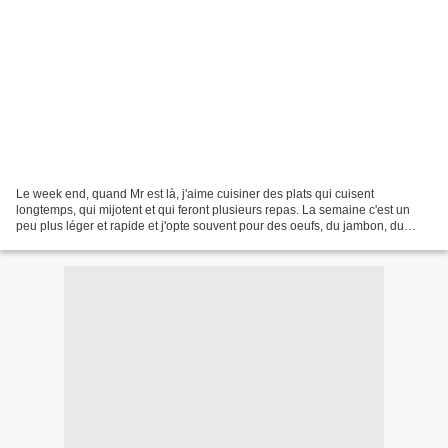
Le week end, quand Mr est là, j'aime cuisiner des plats qui cuisent
longtemps, qui mijotent et qui feront plusieurs repas. La semaine c'est un
peu plus léger et rapide et j'opte souvent pour des oeufs, du jambon, du
poisson ou des légumineuses. Ce week...