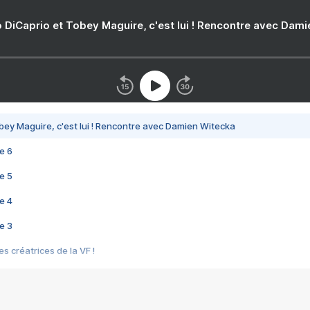
 DiCaprio et Tobey Maguire, c'est lui ! Rencontre avec Dam
bey Maguire, c'est lui ! Rencontre avec Damien Witecka
e 6
e 5
e 4
e 3
s créatrices de la VF !
e 2
e 1