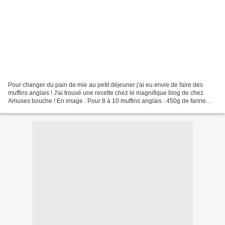
Pour changer du pain de mie au petit déjeuner j'ai eu envie de faire des
muffins anglais ! J'ai trouvé une recette chez le magnifique blog de chez
Amuses bouche ! En image : Pour 8 à 10 muffins anglais : 450g de farine
280 ml de lait tempéré (pas froid)...