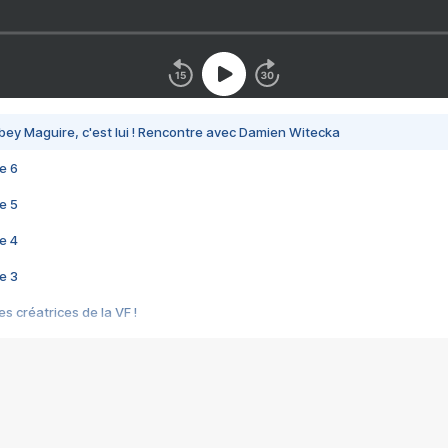
bey Maguire, c'est lui ! Rencontre avec Damien Witecka
e 6
e 5
e 4
e 3
s créatrices de la VF !
e 2
e 1
e Mektoub My Love arrive enfin ! Rencontre avec Shaïn Boumedine et Sal