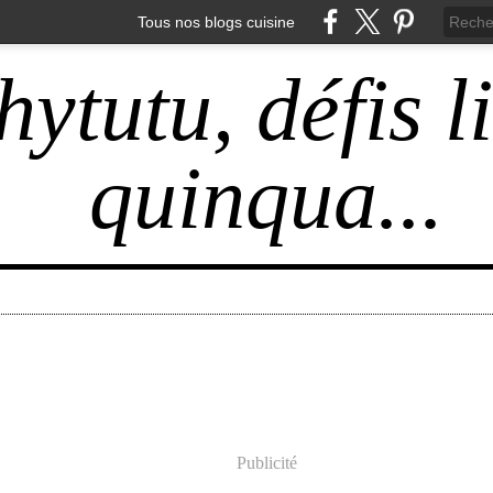
Tous nos blogs cuisine
hytutu, défis l
quinqua...
Publicité