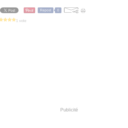
Repost
0
1 vote
Publicité