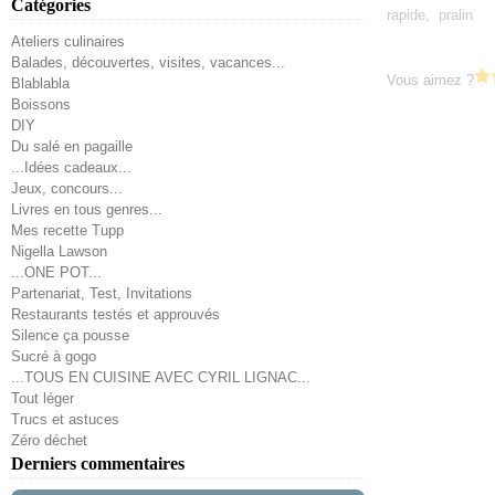
Catégories
rapide
,
pralin
Ateliers culinaires
Balades, découvertes, visites, vacances...
Vous aimez ?
Blablabla
Boissons
DIY
Du salé en pagaille
...Idées cadeaux...
Jeux, concours...
Livres en tous genres...
Mes recette Tupp
Nigella Lawson
...ONE POT...
Partenariat, Test, Invitations
Restaurants testés et approuvés
Silence ça pousse
Sucré à gogo
...TOUS EN CUISINE AVEC CYRIL LIGNAC...
Tout léger
Trucs et astuces
Zéro déchet
Derniers commentaires