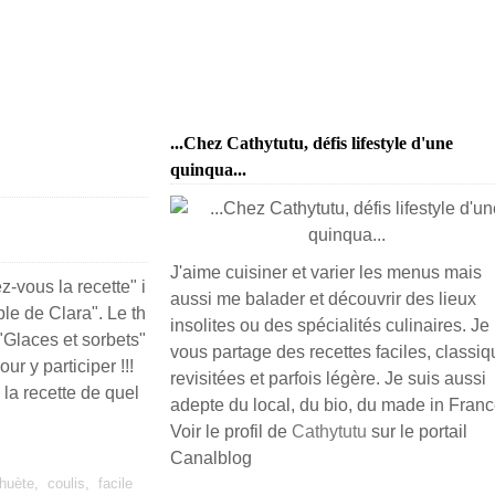
...Chez Cathytutu, défis lifestyle d'une
quinqua...
J'aime cuisiner et varier les menus mais
z-vous la recette" i
aussi me balader et découvrir des lieux
able de Clara". Le th
insolites ou des spécialités culinaires. Je
"Glaces et sorbets"
vous partage des recettes faciles, classiq
r y participer !!!
revisitées et parfois légère. Je suis aussi
 la recette de quel
adepte du local, du bio, du made in France
Voir le profil de
Cathytutu
sur le portail
Canalblog
huète
,
coulis
,
facile