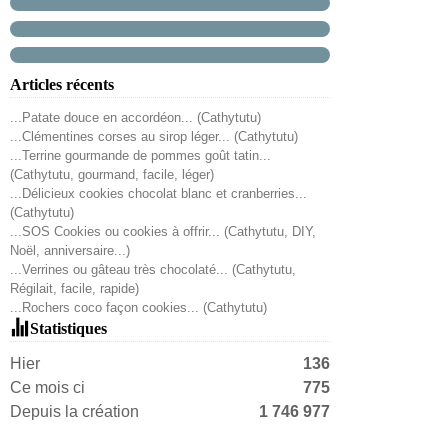
Articles récents
...Patate douce en accordéon... (Cathytutu)
...Clémentines corses au sirop léger... (Cathytutu)
...Terrine gourmande de pommes goût tatin...
(Cathytutu, gourmand, facile, léger)
...Délicieux cookies chocolat blanc et cranberries...
(Cathytutu)
...SOS Cookies ou cookies à offrir... (Cathytutu, DIY,
Noël, anniversaire...)
...Verrines ou gâteau très chocolaté... (Cathytutu,
Régilait, facile, rapide)
...Rochers coco façon cookies... (Cathytutu)
Statistiques
Hier
136
Ce mois ci
775
Depuis la création
1 746 977