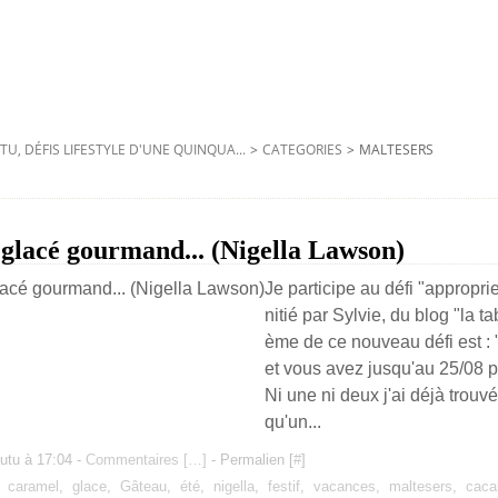
TU, DÉFIS LIFESTYLE D'UNE QUINQUA...
>
CATEGORIES
>
MALTESERS
 glacé gourmand... (Nigella Lawson)
Je participe au défi "approprie
nitié par Sylvie, du blog "la t
ème de ce nouveau défi est : 
et vous avez jusqu'au 25/08 pou
Ni une ni deux j'ai déjà trouvé
qu'un...
utu à 17:04 -
Commentaires [
…
]
- Permalien [
#
]
,
caramel
,
glace
,
Gâteau
,
été
,
nigella
,
festif
,
vacances
,
maltesers
,
caca