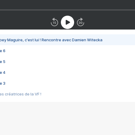
bey Maguire, c'est lui ! Rencontre avec Damien Witecka
e 6
e 5
e 4
e 3
s créatrices de la VF !
e 2
e 1
e Mektoub My Love arrive enfin ! Rencontre avec Shaïn Boumedine et Sal