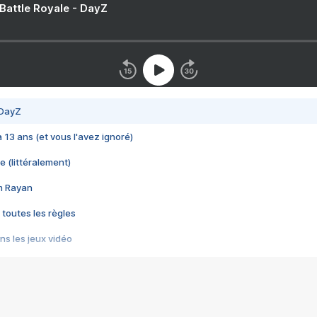
 Battle Royale - DayZ
 DayZ
 a 13 ans (et vous l'avez ignoré)
e (littéralement)
im Rayan
 toutes les règles
s les jeux vidéo
us choquant de Rockstar ? - Le scandale BULLY
e plus moche de Steam
du RÊVE tourne au CAUCHEMAR