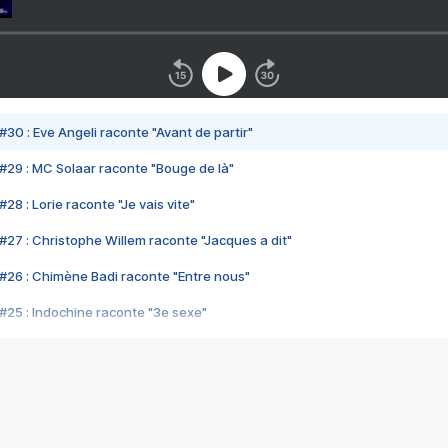
#30 : Eve Angeli raconte "Avant de partir"
#29 : MC Solaar raconte "Bouge de là"
28 : Lorie raconte "Je vais vite"
#27 : Christophe Willem raconte "Jacques a dit"
#26 : Chimène Badi raconte "Entre nous"
#25 : Indochine raconte "3e sexe"
#24 : Zaho raconte "C'est chelou"
#23 : Patrick Bruel raconte "Au café des délices"
#22 : Kyo raconte "Le chemin"