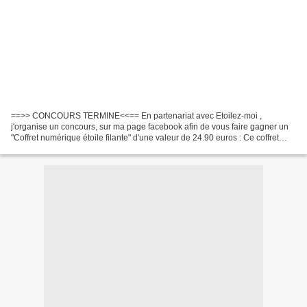
==>> CONCOURS TERMINE<<== En partenariat avec Etoilez-moi ,
j'organise un concours, sur ma page facebook afin de vous faire gagner un
"Coffret numérique étoile filante" d'une valeur de 24.90 euros : Ce coffret
comprends : -Votre certificat de baptême...