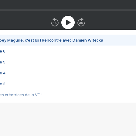
bey Maguire, c'est lui ! Rencontre avec Damien Witecka
e 6
e 5
e 4
e 3
s créatrices de la VF !
e 2
e 1
e Mektoub My Love arrive enfin ! Rencontre avec Shaïn Boumedine et Sal