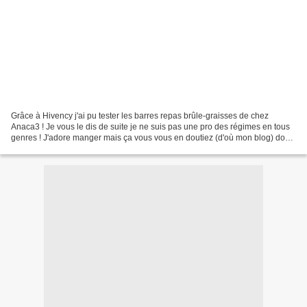
Grâce à Hivency j'ai pu tester les barres repas brûle-graisses de chez
Anaca3 ! Je vous le dis de suite je ne suis pas une pro des régimes en tous
genres ! J'adore manger mais ça vous vous en doutiez (d'où mon blog) donc
je préfère rééquilibrer mon alimentation...