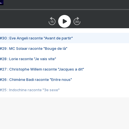
#30 : Eve Angeli raconte "Avant de partir"
#29 : MC Solaar raconte "Bouge de là"
28 : Lorie raconte "Je vais vite"
#27 : Christophe Willem raconte "Jacques a dit"
#26 : Chimène Badi raconte "Entre nous"
#25 : Indochine raconte "3e sexe"
#24 : Zaho raconte "C'est chelou"
#23 : Patrick Bruel raconte "Au café des délices"
#22 : Kyo raconte "Le chemin"