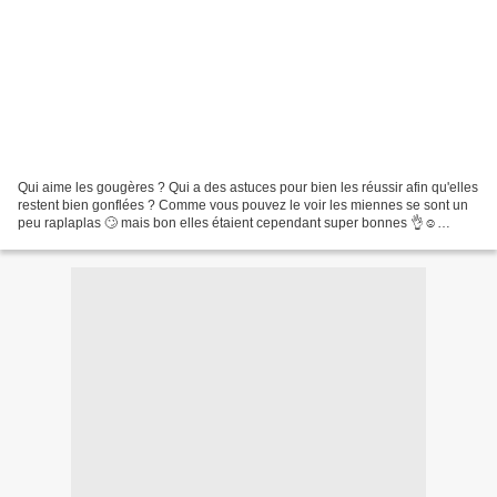
Qui aime les gougères ? Qui a des astuces pour bien les réussir afin qu'elles
restent bien gonflées ? Comme vous pouvez le voir les miennes se sont un
peu raplaplas 🙄 mais bon elles étaient cependant super bonnes 👌☺️
Recette de Cyril Lignac ! En image...