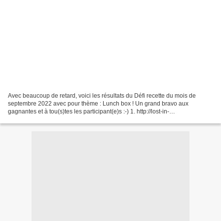
Avec beaucoup de retard, voici les résultats du Défi recette du mois de
septembre 2022 avec pour thème : Lunch box ! Un grand bravo aux
gagnantes et à tou(s)tes les participant(e)s :-) 1. http://lost-in-
b2b.blogspot.com/.../lunch-box-dautomne... 2. http://mimitouti.over-
blog.com/.../salade-composee-lunch......