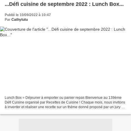
...Défi cuisine de septembre 2022 : Lunch Box...
Publié le 10/09/2022 à 10:47
Par
Cathytutu
Lunch Box = Déjeuner à emporter ou panier repas Bienvenue au 139ème
Défi Cuisine organisé par Recettes de Cuisine ! Chaque mois, nous invitons
à inventer et réaliser une recette sur un thème donné proposé par un jury de
blogueurs culinaires, dont je fais...