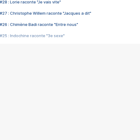
28 : Lorie raconte "Je vais vite"
#27 : Christophe Willem raconte "Jacques a dit"
#26 : Chimène Badi raconte "Entre nous"
#25 : Indochine raconte "3e sexe"
#24 : Zaho raconte "C'est chelou"
#23 : Patrick Bruel raconte "Au café des délices"
#22 : Kyo raconte "Le chemin"
#21 : Nolwenn Leroy raconte "Cassé"
#20 : Patrick Hernandez raconte "Born to be alive"
#19 : Lorie raconte "Près de moi"
#18 : Michael Jones raconte "A nos actes manqués" (avec Jean-Jacque
#17 : Khaled raconte "Aïcha"
#16 : Corneille raconte "Parce qu'on vient de loin"