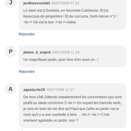
J
jardinsessentiel
30/07/2008 07:19
Le mien est à Dumbéa, en Nouvelle-Calédonie. Et j'ai
beaucoup de gingembre ! Et de curcuma, l'anti-cancer n°1 !
<br /> Où est le tien ?<br /> Adèle
Répondre
P
plume_d_argent
24/07/2008 11:19
Un magnifique jardin, quel rêve d'en avoir un...!
Répondre
A
agastache29
19/07/2008 12:17
De mon côté j'attends impatiemment les concombres (qui sont
plutôt au stade cornichon !).<br /> En voyant tes haricots verts,
je suis en train de me dire qu'il faut que j'aille au jardin car je
crois qu'il y a une cueillette à faire ....<br /> <br /> C'est
vraiment agréable un jardin, non ?