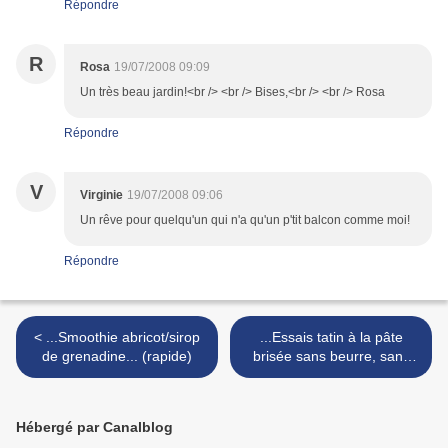
Répondre
R
Rosa
19/07/2008 09:09
Un très beau jardin!<br /> <br /> Bises,<br /> <br /> Rosa
Répondre
V
Virginie
19/07/2008 09:06
Un rêve pour quelqu'un qui n'a qu'un p'tit balcon comme moi!
Répondre
< ...Smoothie abricot/sirop
...Essais tatin à la pâte
de grenadine... (rapide)
brisée sans beurre, sans
huile ni oeuf pour
tatinnettes à l'abricot et à la
banane... >
Hébergé par Canalblog