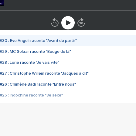
#30 : Eve Angeli raconte "Avant de partir"
#29 : MC Solaar raconte "Bouge de là"
28 : Lorie raconte "Je vais vite"
#27 : Christophe Willem raconte "Jacques a dit"
#26 : Chimène Badi raconte "Entre nous"
#25 : Indochine raconte "3e sexe"
#24 : Zaho raconte "C'est chelou"
#23 : Patrick Bruel raconte "Au café des délices"
#22 : Kyo raconte "Le chemin"