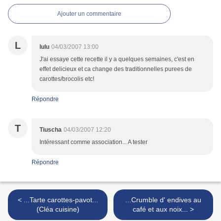
Ajouter un commentaire
L
lulu
04/03/2007 13:00
J'ai essaye cette recette il y a quelques semaines, c'est en
effet delicieux et ca change des traditionnelles purees de
carottes/brocolis etc!
Répondre
T
Tiuscha
04/03/2007 12:20
Intéressant comme association... A tester
Répondre
< ...Tarte carottes-pavot...
...Crumble d' endives au
(Cléa cuisine)
café et aux noix... >