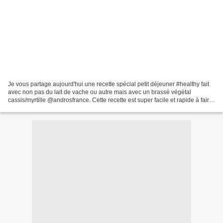
Je vous partage aujourd'hui une recette spécial petit déjeuner #healthy fait
avec non pas du lait de vache ou autre mais avec un brassé végétal
cassis/myrtille @androsfrance. Cette recette est super facile et rapide à faire
et ne demande que très peu...