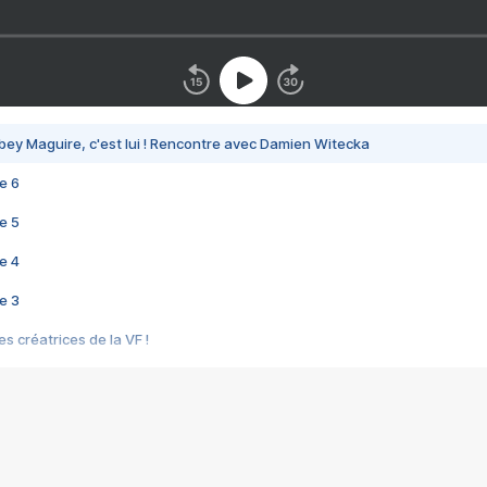
bey Maguire, c'est lui ! Rencontre avec Damien Witecka
e 6
e 5
e 4
e 3
s créatrices de la VF !
e 2
e 1
e Mektoub My Love arrive enfin ! Rencontre avec Shaïn Boumedine et Sal