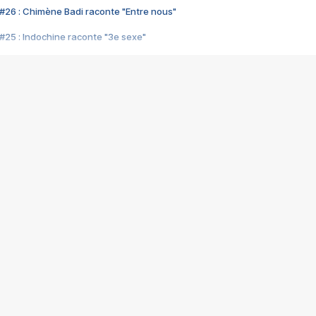
#26 : Chimène Badi raconte "Entre nous"
#25 : Indochine raconte "3e sexe"
#24 : Zaho raconte "C'est chelou"
#23 : Patrick Bruel raconte "Au café des délices"
#22 : Kyo raconte "Le chemin"
#21 : Nolwenn Leroy raconte "Cassé"
#20 : Patrick Hernandez raconte "Born to be alive"
#19 : Lorie raconte "Près de moi"
#18 : Michael Jones raconte "A nos actes manqués" (avec Jean-Jacque
#17 : Khaled raconte "Aïcha"
#16 : Corneille raconte "Parce qu'on vient de loin"
#15 : Indochine raconte "L'aventurier"