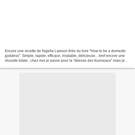
Encore une recette de Nigella Lawson tirée du livre "How to be a domestic
goddess". Simple, rapide, efficace, inratable, délicieuse... bref encore une
réussite totale ; chez moi je passe pour la "déesse des fourneaux" mais je
dois avouer que c'est grâce...