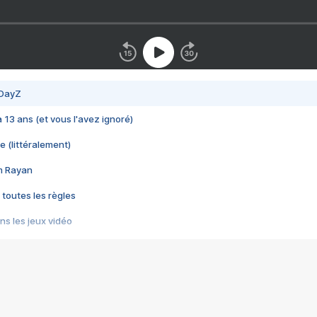
 DayZ
 a 13 ans (et vous l'avez ignoré)
e (littéralement)
im Rayan
 toutes les règles
s les jeux vidéo
us choquant de Rockstar ? - Le scandale BULLY
e plus moche de Steam
du RÊVE tourne au CAUCHEMAR