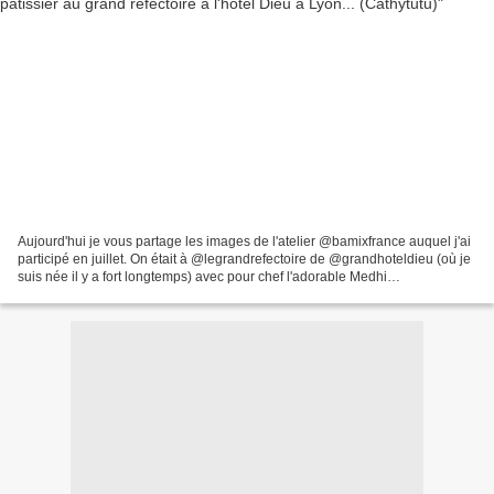
Aujourd'hui je vous partage les images de l'atelier @bamixfrance auquel j'ai
participé en juillet. On était à @legrandrefectoire de @grandhoteldieu (où je
suis née il y a fort longtemps) avec pour chef l'adorable Medhi
@thefrenchpatissier afin de faire...