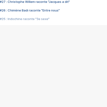
#27 : Christophe Willem raconte "Jacques a dit"
#26 : Chimène Badi raconte "Entre nous"
#25 : Indochine raconte "3e sexe"
#24 : Zaho raconte "C'est chelou"
#23 : Patrick Bruel raconte "Au café des délices"
#22 : Kyo raconte "Le chemin"
#21 : Nolwenn Leroy raconte "Cassé"
#20 : Patrick Hernandez raconte "Born to be alive"
#19 : Lorie raconte "Près de moi"
#18 : Michael Jones raconte "A nos actes manqués" (avec Jean-Jacque
#17 : Khaled raconte "Aïcha"
#16 : Corneille raconte "Parce qu'on vient de loin"
#15 : Indochine raconte "L'aventurier"