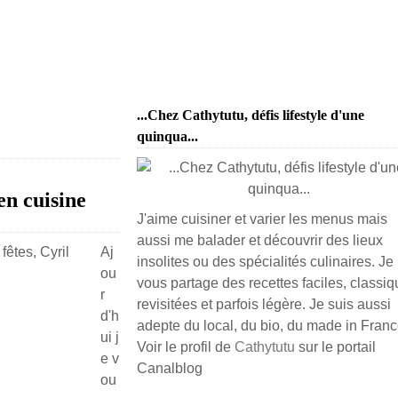
...Chez Cathytutu, défis lifestyle d'une
quinqua...
en cuisine
J'aime cuisiner et varier les menus mais
aussi me balader et découvrir des lieux
Aj
insolites ou des spécialités culinaires. Je
ou
vous partage des recettes faciles, classiq
r
revisitées et parfois légère. Je suis aussi
d'h
adepte du local, du bio, du made in France
ui j
Voir le profil de
Cathytutu
sur le portail
e v
Canalblog
ou