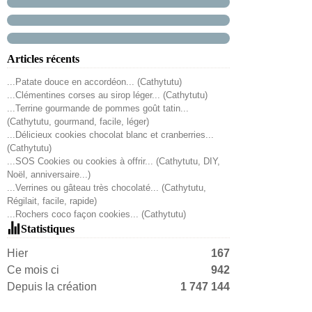
Articles récents
...Patate douce en accordéon... (Cathytutu)
...Clémentines corses au sirop léger... (Cathytutu)
...Terrine gourmande de pommes goût tatin...
(Cathytutu, gourmand, facile, léger)
...Délicieux cookies chocolat blanc et cranberries...
(Cathytutu)
...SOS Cookies ou cookies à offrir... (Cathytutu, DIY,
Noël, anniversaire...)
...Verrines ou gâteau très chocolaté... (Cathytutu,
Régilait, facile, rapide)
...Rochers coco façon cookies... (Cathytutu)
Statistiques
Hier
167
Ce mois ci
942
Depuis la création
1 747 144