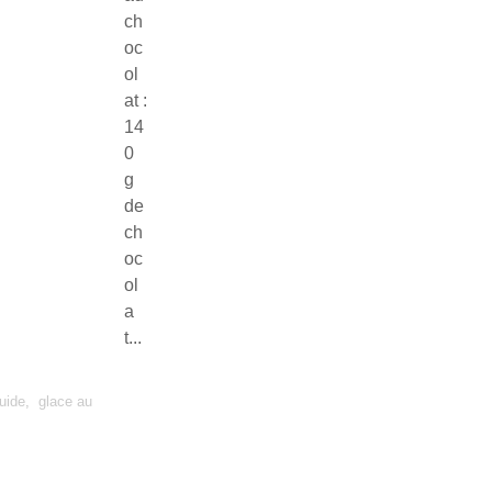
ch
oc
ol
at :
14
0
g
de
ch
oc
ol
a
t...
uide
,
glace au