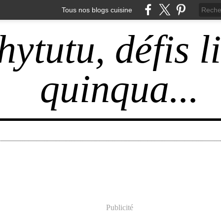
Tous nos blogs cuisine
hytutu, défis l
quinqua...
Publicité