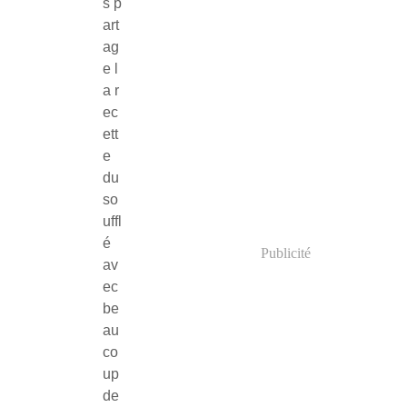
s p
art
ag
e l
a r
ec
ett
e
du
so
uffl
é
Publicité
av
ec
be
au
co
up
de