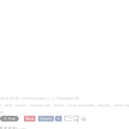
utu à 20:43 -
Commentaires [
…
]
- Permalien [
#
]
o
,
oeuf
,
cacao
,
chocolat noir
,
beurre
,
sucre en poudre
,
dessert
,
crème liq
ort
Repost
0