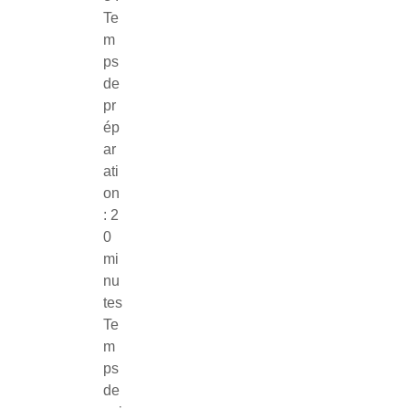
Te
m
ps
de
pr
ép
ar
ati
on
: 2
0
mi
nu
tes
Te
m
ps
de