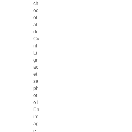
ch
oc
ol
at
de
Cy
ril
Li
gn
ac
et
sa
ph
ot
o !
En
im
ag
e :