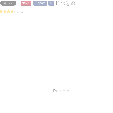
Repost
0
1 vote
Publicité