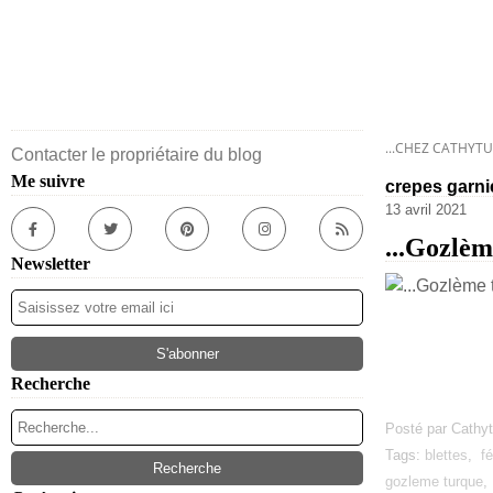
...CHEZ CATHYTU
Contacter le propriétaire du blog
Me suivre
crepes garni
13 avril 2021
...Gozlème
Newsletter
Recherche
Posté par Cathyt
Tags:
blettes
,
fé
gozleme turque