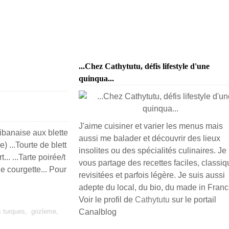
...Chez Cathytutu, défis lifestyle d'une
quinqua...
J'aime cuisiner et varier les menus mais
libanaise aux blette
aussi me balader et découvrir des lieux
ce) ...Tourte de blett
insolites ou des spécialités culinaires. Je
.. ...Tarte poirée/t
vous partage des recettes faciles, classiq
 de courgette... Pour
revisitées et parfois légère. Je suis aussi
adepte du local, du bio, du made in France
Voir le profil de
Cathytutu
sur le portail
 turques
,
gozleme
,
Canalblog