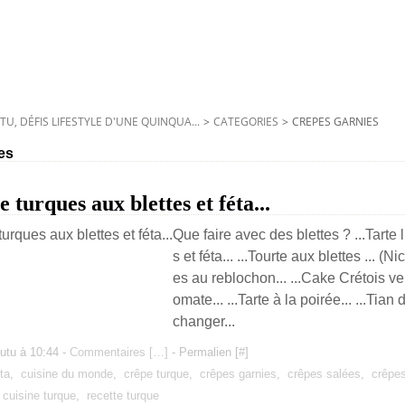
TU, DÉFIS LIFESTYLE D'UNE QUINQUA...
>
CATEGORIES
>
CREPES GARNIES
es
 turques aux blettes et féta...
Que faire avec des blettes ? ...Tarte 
s et féta... ...Tourte aux blettes ... (Ni
es au reblochon... ...Cake Crétois vert.
omate... ...Tarte à la poirée... ...Tian
changer...
utu à 10:44 -
Commentaires [
…
]
- Permalien [
#
]
ta
,
cuisine du monde
,
crêpe turque
,
crêpes garnies
,
crêpes salées
,
crêpes
,
cuisine turque
,
recette turque