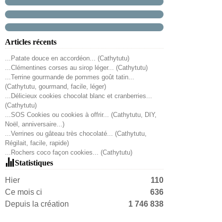
Articles récents
...Patate douce en accordéon... (Cathytutu)
...Clémentines corses au sirop léger... (Cathytutu)
...Terrine gourmande de pommes goût tatin...
(Cathytutu, gourmand, facile, léger)
...Délicieux cookies chocolat blanc et cranberries...
(Cathytutu)
...SOS Cookies ou cookies à offrir... (Cathytutu, DIY,
Noël, anniversaire...)
...Verrines ou gâteau très chocolaté... (Cathytutu,
Régilait, facile, rapide)
...Rochers coco façon cookies... (Cathytutu)
Statistiques
Hier
110
Ce mois ci
636
Depuis la création
1 746 838