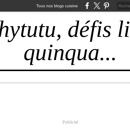
Tous nos blogs cuisine
hytutu, défis l
quinqua...
Publicité