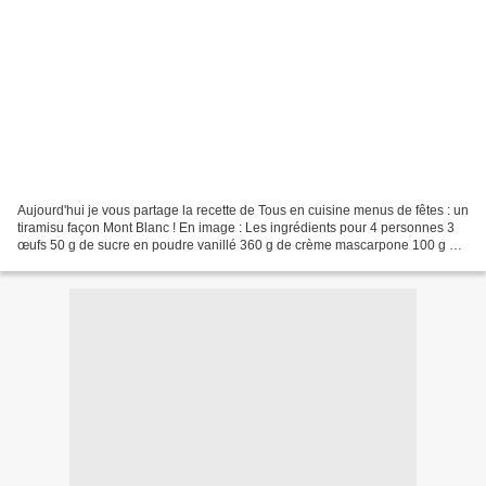
Aujourd'hui je vous partage la recette de Tous en cuisine menus de fêtes : un
tiramisu façon Mont Blanc ! En image : Les ingrédients pour 4 personnes 3
œufs 50 g de sucre en poudre vanillé 360 g de crème mascarpone 100 g de
marrons glacés concassés 50...