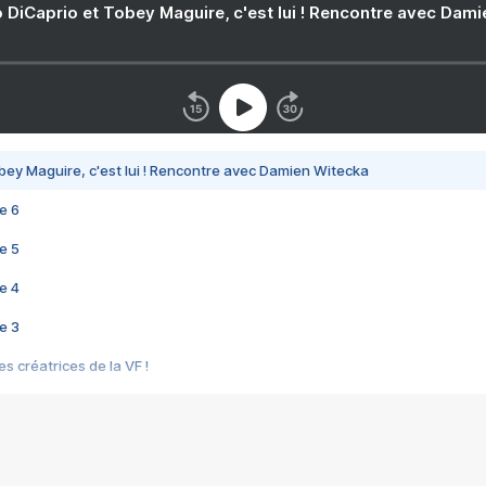
 DiCaprio et Tobey Maguire, c'est lui ! Rencontre avec Dam
bey Maguire, c'est lui ! Rencontre avec Damien Witecka
e 6
e 5
e 4
e 3
s créatrices de la VF !
e 2
e 1
e Mektoub My Love arrive enfin ! Rencontre avec Shaïn Boumedine et Sal