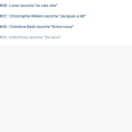
28 : Lorie raconte "Je vais vite"
#27 : Christophe Willem raconte "Jacques a dit"
#26 : Chimène Badi raconte "Entre nous"
#25 : Indochine raconte "3e sexe"
#24 : Zaho raconte "C'est chelou"
#23 : Patrick Bruel raconte "Au café des délices"
#22 : Kyo raconte "Le chemin"
#21 : Nolwenn Leroy raconte "Cassé"
#20 : Patrick Hernandez raconte "Born to be alive"
#19 : Lorie raconte "Près de moi"
#18 : Michael Jones raconte "A nos actes manqués" (avec Jean-Jacque
#17 : Khaled raconte "Aïcha"