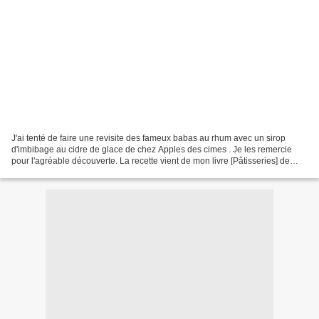
J'ai tenté de faire une revisite des fameux babas au rhum avec un sirop
d'imbibage au cidre de glace de chez Apples des cimes . Je les remercie
pour l'agréable découverte. La recette vient de mon livre [Pâtisseries] de
Sébastien Bouillet que j'ai eu au...