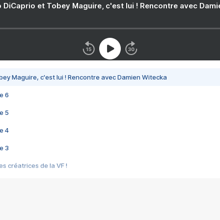
 DiCaprio et Tobey Maguire, c'est lui ! Rencontre avec Dam
bey Maguire, c'est lui ! Rencontre avec Damien Witecka
e 6
e 5
e 4
e 3
s créatrices de la VF !
e 2
e 1
e Mektoub My Love arrive enfin ! Rencontre avec Shaïn Boumedine et Sal