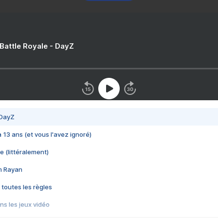
 Battle Royale - DayZ
 DayZ
 a 13 ans (et vous l'avez ignoré)
e (littéralement)
im Rayan
 toutes les règles
s les jeux vidéo