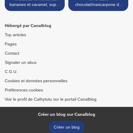
bananes et caramel, super
chocolat/mascarpone de
gourmand de Cyril Lignac...
Cyril Lignac, recette rapide,
(Cathytutu, Cyril Lignac)
facile et délicieuse... >
Hébergé par Canalblog
Top articles
Pages
Contact
Signaler un abus
C.G.U.
Cookies et données personnelles
Préférences cookies
Voir le profil de Cathytutu sur le portail Canalblog
Créer un blog sur Canalblog
Créer un blog