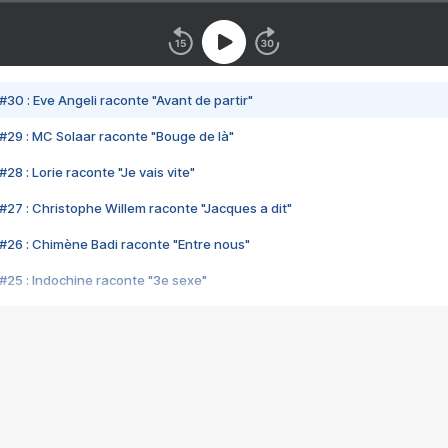
#30 : Eve Angeli raconte "Avant de partir"
#29 : MC Solaar raconte "Bouge de là"
28 : Lorie raconte "Je vais vite"
#27 : Christophe Willem raconte "Jacques a dit"
#26 : Chimène Badi raconte "Entre nous"
#25 : Indochine raconte "3e sexe"
#24 : Zaho raconte "C'est chelou"
#23 : Patrick Bruel raconte "Au café des délices"
#22 : Kyo raconte "Le chemin"
#21 : Nolwenn Leroy raconte "Cassé"