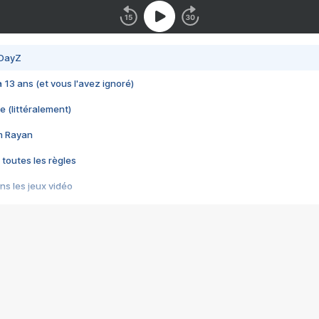
 DayZ
 a 13 ans (et vous l'avez ignoré)
e (littéralement)
im Rayan
 toutes les règles
s les jeux vidéo
us choquant de Rockstar ? - Le scandale BULLY
e plus moche de Steam
du RÊVE tourne au CAUCHEMAR
pendant 8 heures
it… à tort