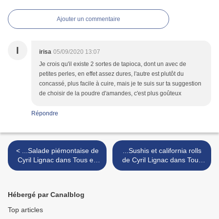
Ajouter un commentaire
I
irisa
05/09/2020 13:07
Je crois qu'il existe 2 sortes de tapioca, dont un avec de
petites perles, en effet assez dures, l'autre est plutôt du
concassé, plus facile à cuire, mais je te suis sur ta suggestion
de choisir de la poudre d'amandes, c'est plus goûteux
Répondre
< ...Salade piémontaise de
...Sushis et california rolls
Cyril Lignac dans Tous en
de Cyril Lignac dans Tous
cuisine, 2eme édition...
en cuisine, 2eme édition... >
Hébergé par Canalblog
Top articles