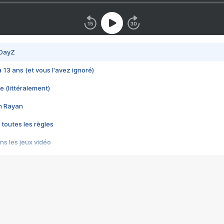
 DayZ
 a 13 ans (et vous l'avez ignoré)
e (littéralement)
im Rayan
 toutes les règles
s les jeux vidéo
us choquant de Rockstar ? - Le scandale BULLY
e plus moche de Steam
du RÊVE tourne au CAUCHEMAR
pendant 8 heures