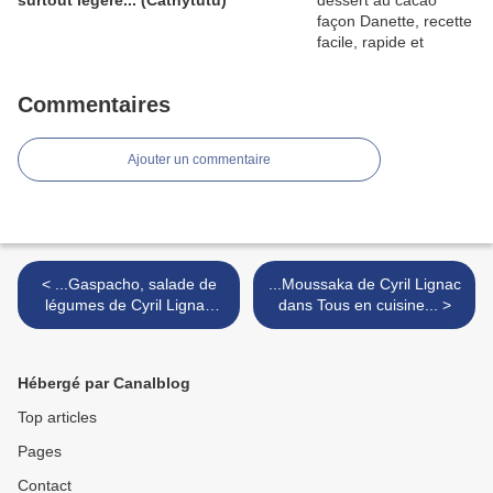
surtout légère... (Cathytutu)
Commentaires
Ajouter un commentaire
< ...Gaspacho, salade de
...Moussaka de Cyril Lignac
légumes de Cyril Lignac
dans Tous en cuisine... >
dans Tous en cuisine...
Hébergé par Canalblog
Top articles
Pages
Contact