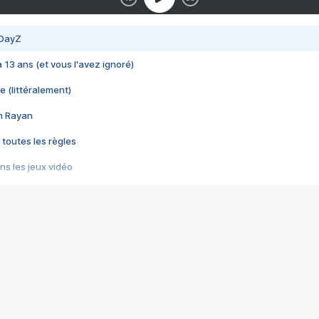
 DayZ
 a 13 ans (et vous l'avez ignoré)
e (littéralement)
im Rayan
 toutes les règles
s les jeux vidéo
us choquant de Rockstar ? - Le scandale BULLY
e plus moche de Steam
du RÊVE tourne au CAUCHEMAR
pendant 8 heures
it… à tort