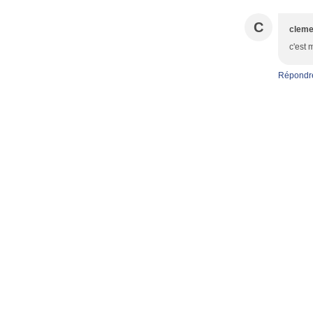
C
clem
c'est 
Répondr