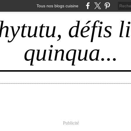
Tous nos blogs cuisine
hytutu, défis l
quinqua...
Publicité