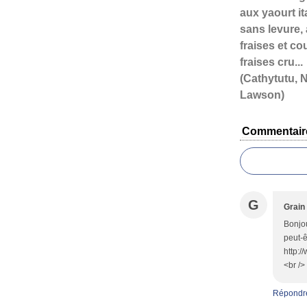
aux yaourt it
sans levure,
fraises et co
fraises cru...
(Cathytutu, N
Lawson)
Commentair
G
Grain
Bonjo
peut-ê
http:/
<br />
Répondr