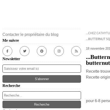
...CHEZ CATHYTU
Contacter le propriétaire du blog
...BUTTERNUT S
Me suivre
18 novembre 20
...Butter
Newsletter
butternut
Recette trou
Recette origin
Recherche
pour 6-8 pers