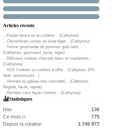
Articles récents
...Patate douce en accordéon... (Cathytutu)
...Clémentines corses au sirop léger... (Cathytutu)
...Terrine gourmande de pommes goût tatin...
(Cathytutu, gourmand, facile, léger)
...Délicieux cookies chocolat blanc et cranberries...
(Cathytutu)
...SOS Cookies ou cookies à offrir... (Cathytutu, DIY,
Noël, anniversaire...)
...Verrines ou gâteau très chocolaté... (Cathytutu,
Régilait, facile, rapide)
...Rochers coco façon cookies... (Cathytutu)
Statistiques
Hier
136
Ce mois ci
775
Depuis la création
1 746 977