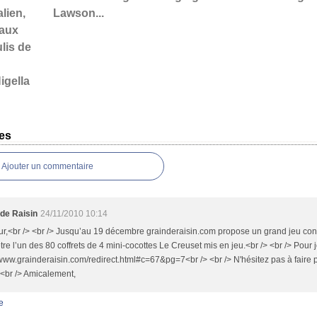
alien,
Lawson...
 aux
ulis de
igella
es
Ajouter un commentaire
 de Raisin
24/11/2010 10:14
ur,<br /> <br /> Jusqu’au 19 décembre grainderaisin.com propose un grand jeu co
tre l’un des 80 coffrets de 4 mini-cocottes Le Creuset mis en jeu.<br /> <br /> Pour j
/www.grainderaisin.com/redirect.html#c=67&pg=7<br /> <br /> N'hésitez pas à faire 
 <br /> Amicalement,
e