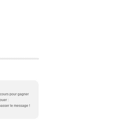
ncours pour gagner
ouer :
passer le message !