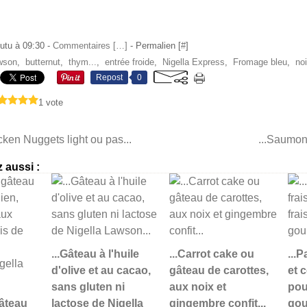
utu à 09:30 -
Commentaires [
…
]
- Permalien [
#
]
awson
,
butternut
,
thym...
,
entrée froide
,
Nigella Express
,
Fromage bleu
,
no
Repost
0
1 vote
icken Nuggets light ou pas...
...Saumon 
 aussi :
...Gâteau à l'huile
...Carrot cake ou
...
d'olive et au cacao,
gâteau de carottes,
et c
sans gluten ni
aux noix et
pou
gâteau
lactose de Nigella
gingembre confit...
gou