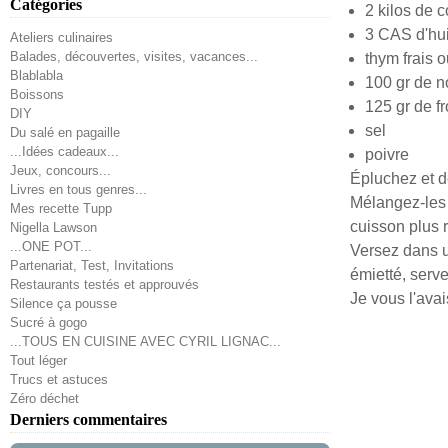
Catégories
2 kilos de 
3 CAS d'hui
Ateliers culinaires
Balades, découvertes, visites, vacances...
thym frais 
Blablabla
100 gr de n
Boissons
125 gr de f
DIY
sel
Du salé en pagaille
...Idées cadeaux...
poivre
Jeux, concours...
Épluchez et d
Livres en tous genres...
Mélangez-les 
Mes recette Tupp
cuisson plus r
Nigella Lawson
...ONE POT...
Versez dans u
Partenariat, Test, Invitations
émietté, serve
Restaurants testés et approuvés
Je vous l'avais
Silence ça pousse
Sucré à gogo
...TOUS EN CUISINE AVEC CYRIL LIGNAC...
Tout léger
Trucs et astuces
Zéro déchet
Derniers commentaires