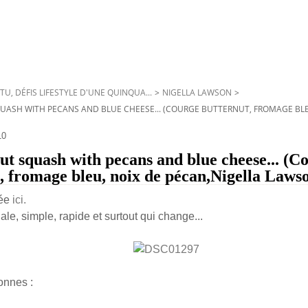
TU, DÉFIS LIFESTYLE D'UNE QUINQUA...
>
NIGELLA LAWSON
>
QUASH WITH PECANS AND BLUE CHEESE... (COURGE BUTTERNUT, FROMAGE BLE
10
nut squash with pecans and blue cheese... (C
, fromage bleu, noix de pécan,Nigella Laws
vée
ici.
ale, simple, rapide et surtout qui change...
onnes :