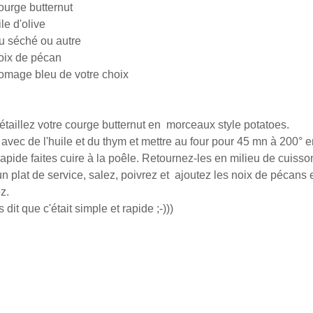
courge butternut
le d'olive
ou séché ou autre
oix de pécan
romage bleu de votre choix
étaillez votre courge butternut en morceaux style potatoes.
avec de l'huile et du thym et mettre au four pour 45 mn à 200° 
apide faites cuire à la poêle. Retournez-les en milieu de cuisso
n plat de service, salez, poivrez et ajoutez les noix de pécans 
z.
 dit que c'était simple et rapide ;-)))