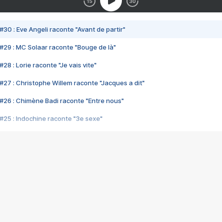
#30 : Eve Angeli raconte "Avant de partir"
#29 : MC Solaar raconte "Bouge de là"
28 : Lorie raconte "Je vais vite"
#27 : Christophe Willem raconte "Jacques a dit"
#26 : Chimène Badi raconte "Entre nous"
#25 : Indochine raconte "3e sexe"
#24 : Zaho raconte "C'est chelou"
#23 : Patrick Bruel raconte "Au café des délices"
#22 : Kyo raconte "Le chemin"
#21 : Nolwenn Leroy raconte "Cassé"
#20 : Patrick Hernandez raconte "Born to be alive"