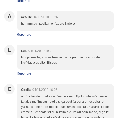
Répondre
A
axoulle
04/11/2010 19:26
hummm au ntuella moi j'adore j'adore
Répondre
L
Lulu
04/11/2010 19:22
Moi je suis là, si tu as besoin d'aide pour finir ton pot de
Nut'Nut' plus vite ! Bisous
Répondre
C
Cécilia
04/11/2010 16:05
oui 5 kilos de nutella ce n'est pas rien !!! joli roulé ;-)j'ai aussi
fait des muffins au nutella si ça peut t'aider à en écouler lol, il
y a aussi une autre recette que j'avais pris sur un autre site de
crème au chocolat et au nutella à cuire au bain-marie, si ça te
tente dis le moi ;-) elle n'est pas encore sur mon blog<br />