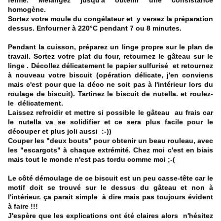
ferme. Mélangez jusqu'à obtenir une consistance
homogène.
Sortez votre moule du congélateur et y versez la préparation
dessus. Enfourner à 220°C pendant 7 ou 8 minutes.
Pendant la cuisson, préparez un linge propre sur le plan de
travail. Sortez votre plat du four, retournez le gâteau sur le
linge . Décollez délicatement le papier sulfurisé et retournez
à nouveau votre biscuit (opération délicate, j'en conviens
mais c'est pour que la déco ne soit pas à l'intérieur lors du
roulage de biscuit). Tartinez le biscuit de nutella. et roulez-
le délicatement.
Laissez refroidir et mettre si possible le gâteau au frais car
le nutella va se solidifier et ce sera plus facile pour le
découper et plus joli aussi :-))
Couper les "deux bouts" pour obtenir un beau rouleau, avec
les "escargots" à chaque extrémité. Chez moi c'est en biais
mais tout le monde n'est pas tordu comme moi ;-(
Le côté démoulage de ce biscuit est un peu casse-tête car le
motif doit se trouvé sur le dessus du gâteau et non à
l'intérieur. ça parait simple à dire mais pas toujours évident
à faire !!!
J'espère que les explications ont été claires alors n'hésitez