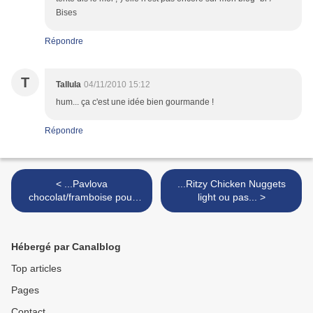
Bises
Répondre
T
Tallula
04/11/2010 15:12
hum... ça c'est une idée bien gourmande !
Répondre
< ...Pavlova
...Ritzy Chicken Nuggets
chocolat/framboise pour
light ou pas... >
Olga...
Hébergé par Canalblog
Top articles
Pages
Contact