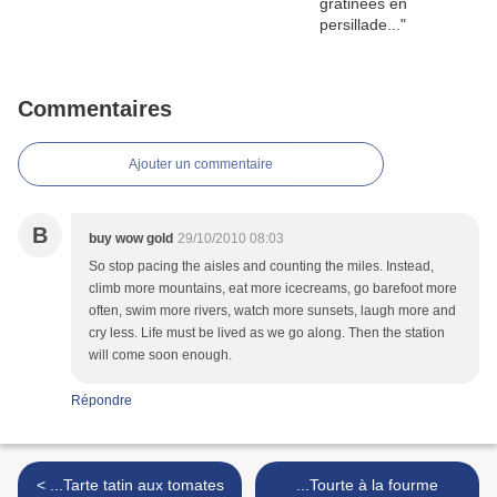
Commentaires
Ajouter un commentaire
B
buy wow gold
29/10/2010 08:03
So stop pacing the aisles and counting the miles. Instead,
climb more mountains, eat more icecreams, go barefoot more
often, swim more rivers, watch more sunsets, laugh more and
cry less. Life must be lived as we go along. Then the station
will come soon enough.
Répondre
< ...Tarte tatin aux tomates
...Tourte à la fourme