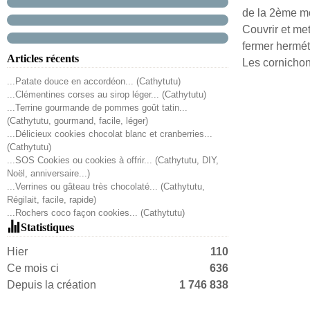
de la 2ème mo
Couvrir et met
fermer hermét
Articles récents
Les cornichon
...Patate douce en accordéon... (Cathytutu)
...Clémentines corses au sirop léger... (Cathytutu)
...Terrine gourmande de pommes goût tatin...
(Cathytutu, gourmand, facile, léger)
...Délicieux cookies chocolat blanc et cranberries...
(Cathytutu)
...SOS Cookies ou cookies à offrir... (Cathytutu, DIY,
Noël, anniversaire...)
...Verrines ou gâteau très chocolaté... (Cathytutu,
Régilait, facile, rapide)
...Rochers coco façon cookies... (Cathytutu)
Statistiques
Hier
110
Ce mois ci
636
Depuis la création
1 746 838