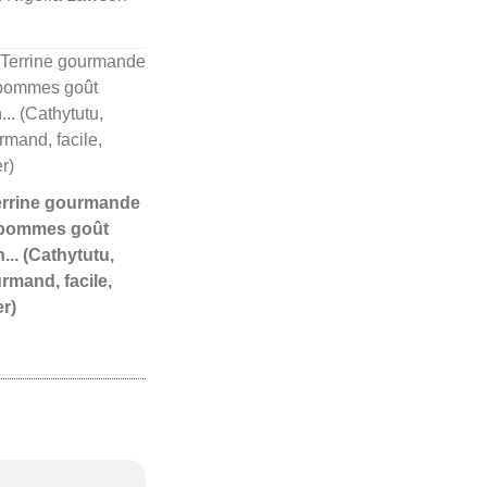
Terrine gourmande
pommes goût
n... (Cathytutu,
rmand, facile,
er)