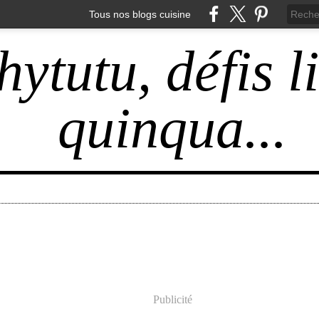
Tous nos blogs cuisine
hytutu, défis l
quinqua...
Publicité