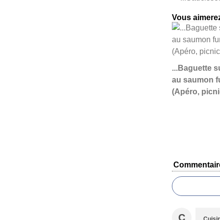
Vous aimerez
...Baguette s
au saumon f
(Apéro, picni
Commentair
C
Cuisi