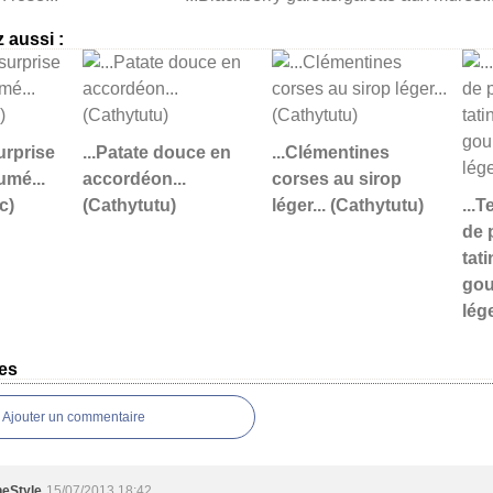
 aussi :
urprise
...Patate douce en
...Clémentines
umé...
accordéon...
corses au sirop
c)
(Cathytutu)
léger... (Cathytutu)
...
de 
tati
gou
lég
es
Ajouter un commentaire
neStyle
15/07/2013 18:42