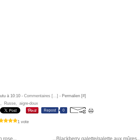
utu à 10:10 -
Commentaires [
…
]
- Permalien [
#
]
s
,
Russe
,
aigre-doux
Repost
0
1 vote
 rose...
...Blackberry galette/galette aux mûres.