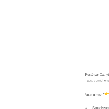
Posté par Cathyt
Tags:
cornichon
Vous aimez ?
...Saucisson