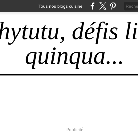
Tous nos blogs cuisine
hytutu, défis l
quinqua...
Publicité