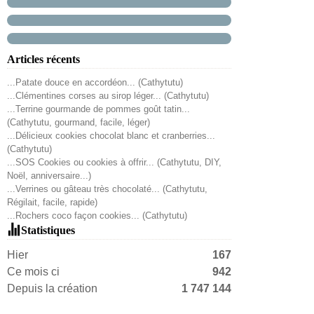
Articles récents
...Patate douce en accordéon... (Cathytutu)
...Clémentines corses au sirop léger... (Cathytutu)
...Terrine gourmande de pommes goût tatin...
(Cathytutu, gourmand, facile, léger)
...Délicieux cookies chocolat blanc et cranberries...
(Cathytutu)
...SOS Cookies ou cookies à offrir... (Cathytutu, DIY,
Noël, anniversaire...)
...Verrines ou gâteau très chocolaté... (Cathytutu,
Régilait, facile, rapide)
...Rochers coco façon cookies... (Cathytutu)
Statistiques
Hier
167
Ce mois ci
942
Depuis la création
1 747 144