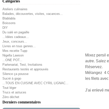
Catégories
Ateliers culinaires
Balades, découvertes, visites, vacances...
Blablabla
Boissons
DIY
Du salé en pagaille
...Idées cadeaux...
Jeux, concours...
Livres en tous genres...
Mes recette Tupp
Mixez persil e
Nigella Lawson
...ONE POT...
autre. Salez e
Partenariat, Test, Invitations
Réservez.
Restaurants testés et approuvés
Mélangez 4 CA
Silence ça pousse
les filets ave
Sucré à gogo
...TOUS EN CUISINE AVEC CYRIL LIGNAC...
Tout léger
J'ai enlevé me
Trucs et astuces
Zéro déchet
Derniers commentaires