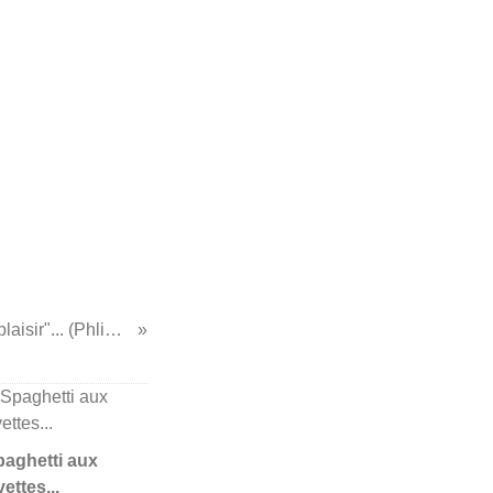
...Croque à "mourir de plaisir"... (Phlippe Conticini)
Spaghetti aux
ettes...