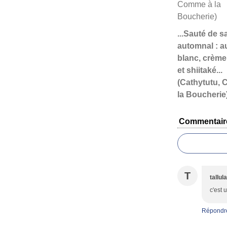
...Sauté de s
automnal : a
blanc, crème
et shiitaké...
(Cathytutu,
la Boucherie
Commentair
T
tallula
c'est 
Répondr