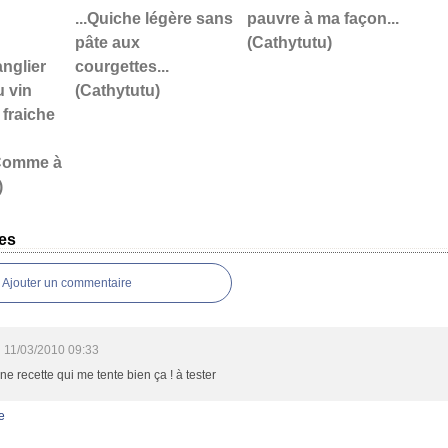
...Quiche légère sans
pauvre à ma façon...
pâte aux
(Cathytutu)
anglier
courgettes...
u vin
(Cathytutu)
 fraiche
 Comme à
)
es
Ajouter un commentaire
11/03/2010 09:33
une recette qui me tente bien ça ! à tester
e