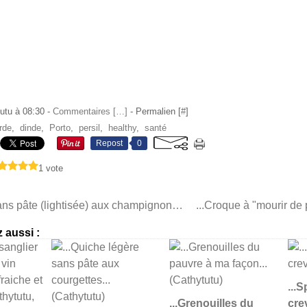
utu à 08:30 -
Commentaires [
…
]
- Permalien [
#
]
rde
,
dinde
,
Porto
,
persil
,
healthy
,
santé
Repost
0
1 vote
...Quiche sans pâte (lightisée) aux champignons... (sans gluten)
 aussi :
...
...Grenouilles du
crev