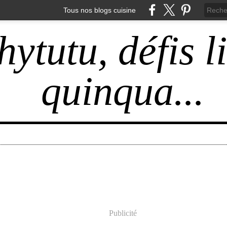
Tous nos blogs cuisine
hytutu, défis l
quinqua...
Publicité