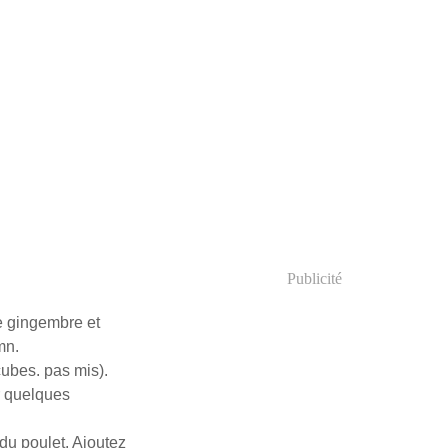
Publicité
le gingembre et
mn.
cubes. pas mis).
r quelques
 du poulet. Ajoutez