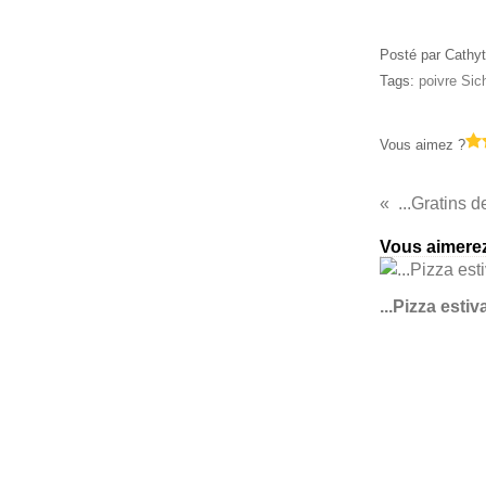
Posté par Cathyt
Tags:
poivre Sic
Vous aimez ?
...Gratins d
Vous aimerez
...Pizza estiva