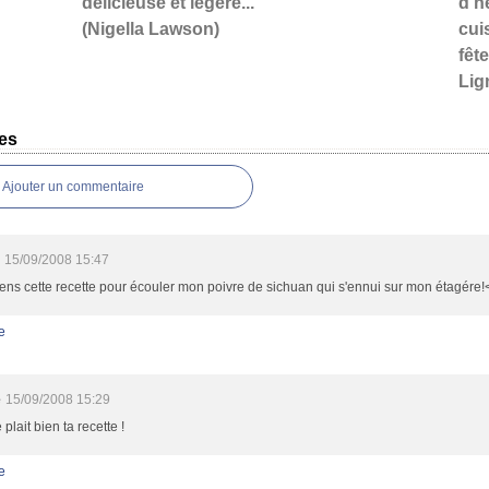
délicieuse et légère...
d'h
(Nigella Lawson)
cui
fête
Lign
es
Ajouter un commentaire
15/09/2008 15:47
iens cette recette pour écouler mon poivre de sichuan qui s'ennui sur mon étagére!
e
e
15/09/2008 15:29
plait bien ta recette !
e