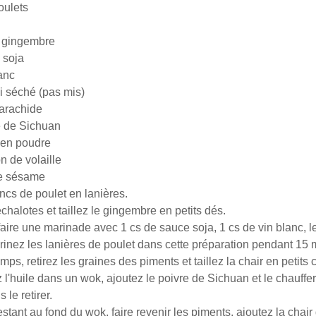
oulets
e gingembre
 soja
anc
li séché (pas mis)
'arachide
e de Sichuan
 en poudre
on de volaille
de sésame
ancs de poulet en lanières.
halotes et taillez le gingembre en petits dés.
faire une marinade avec 1 cs de sauce soja, 1 cs de vin blanc, 
arinez les lanières de poulet dans cette préparation pendant 15 
ps, retirez les graines des piments et taillez la chair en petits 
 l'huile dans un wok, ajoutez le poivre de Sichuan et le chauffe
 le retirer.
estant au fond du wok, faire revenir les piments, ajoutez la chair