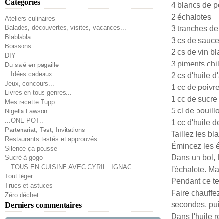
Catégories
4 blancs de p
2 échalotes
Ateliers culinaires
Balades, découvertes, visites, vacances...
3 tranches d
Blablabla
3 cs de sauce
Boissons
2 cs de vin bl
DIY
3 piments chi
Du salé en pagaille
...Idées cadeaux...
2 cs d'huile d
Jeux, concours...
1 cc de poivr
Livres en tous genres...
1 cc de sucre
Mes recette Tupp
5 cl de bouill
Nigella Lawson
...ONE POT...
1 cc d'huile 
Partenariat, Test, Invitations
Taillez les bl
Restaurants testés et approuvés
Émincez les éc
Silence ça pousse
Dans un bol, 
Sucré à gogo
...TOUS EN CUISINE AVEC CYRIL LIGNAC...
l'échalote. M
Tout léger
Pendant ce tem
Trucs et astuces
Faire chauffez
Zéro déchet
secondes, puis
Derniers commentaires
Dans l'huile r