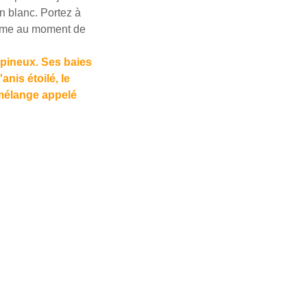
in blanc. Portez à
ésame au moment de
épineux. Ses baies
anis étoilé, le
u mélange appelé