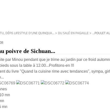
TU, DÉFIS LIFESTYLE D'UNE QUINQUA...
>
DU SALÉ EN PAGAILLE
>
...POULET A
08
au poivre de Sichuan...
ite par Minou pendant que je trime au jardin par ce froid automna
pieds sous la table à 12.00...Profitons-en !!!
ent du livre "Quand la cuisine rime avec tendances", sympa, girl
...
nnes
 10 mn
 mn
5 mn