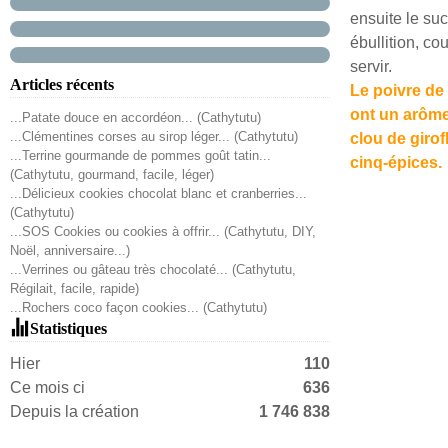
ensuite le suc
ébullition, c
servir.
Articles récents
Le poivre de
ont un arôme 
...Patate douce en accordéon... (Cathytutu)
...Clémentines corses au sirop léger... (Cathytutu)
clou de girof
...Terrine gourmande de pommes goût tatin...
cinq-épices.
(Cathytutu, gourmand, facile, léger)
...Délicieux cookies chocolat blanc et cranberries...
(Cathytutu)
...SOS Cookies ou cookies à offrir... (Cathytutu, DIY,
Noël, anniversaire...)
...Verrines ou gâteau très chocolaté... (Cathytutu,
Régilait, facile, rapide)
...Rochers coco façon cookies... (Cathytutu)
Statistiques
Hier
110
Ce mois ci
636
Depuis la création
1 746 838