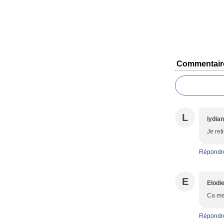
Commentair
L
lydian
Je ret
Répondr
E
Elodi
Ca me 
Répondr