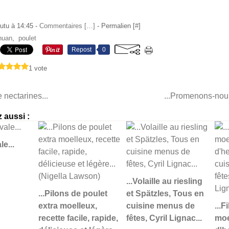
utu à 14:45 -
Commentaires [
…
]
- Permalien [
#
]
huan
,
poulet
Repost
0
1 vote
e nectarines...
...Promenons-nous
 aussi :
le...
...Volaille au riesling
...Pilons de poulet
et Spätzles, Tous en
extra moelleux,
cuisine menus de
...F
recette facile, rapide,
fêtes, Cyril Lignac...
moe