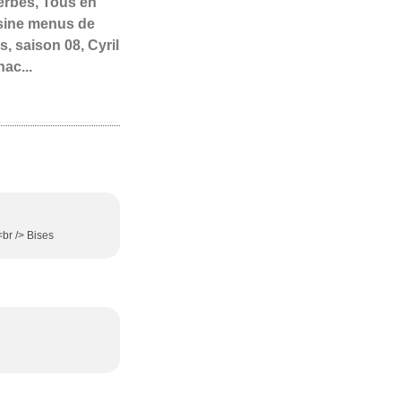
erbes, Tous en
sine menus de
s, saison 08, Cyril
ac...
<br /> Bises