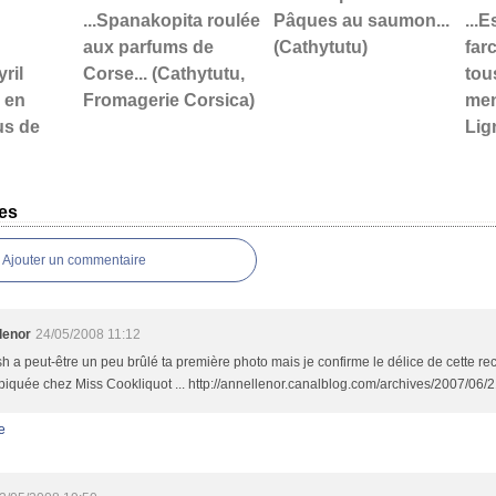
...Spanakopita roulée
Pâques au saumon...
...
aux parfums de
(Cathytutu)
far
yril
Corse... (Cathytutu,
tou
 en
Fromagerie Corsica)
men
us de
Lign
es
Ajouter un commentaire
lenor
24/05/2008 11:12
sh a peut-être un peu brûlé ta première photo mais je confirme le délice de cette rec
piquée chez Miss Cookliquot ... http://annellenor.canalblog.com/archives/2007/06
e