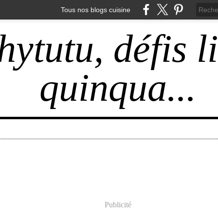
Tous nos blogs cuisine
hytutu, défis l
quinqua...
Publicité