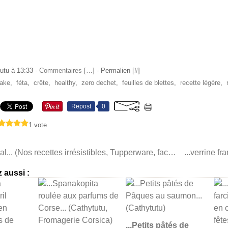
utu à 13:33 -
Commentaires [
…
]
- Permalien [
#
]
ake
,
féta
,
crête
,
healthy
,
zero dechet
,
feuilles de blettes
,
recette légère
,
Repost
0
1 vote
...Flan estival... (Nos recettes irrésistibles, Tupperware, facile, rapide)
 aussi :
...Petits pâtés de