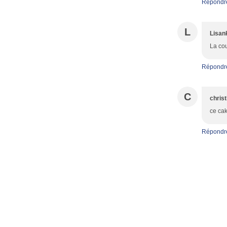
Répondr
L
Lisan
La cou
Répondr
C
christ
ce cak
Répondr