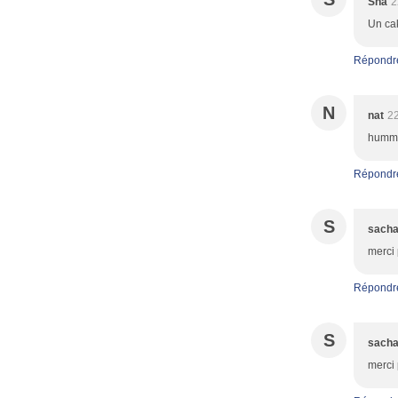
Sha
2
Un cak
Répondr
N
nat
22
humm 
Répondr
S
sach
merci 
Répondr
S
sach
merci 