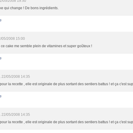
2/05/2008 19:50
e qui change ! De bons ingrédients.
e
/05/2008 15:00
ce cake me semble plein de vitamines et super goûteux !
e
a
22/05/2008 14:35
pour la recette , elle est originale de plus sortant des sentiers battus ! et ça c'est sup
e
a
22/05/2008 14:35
pour la recette , elle est originale de plus sortant des sentiers battus ! et ça c'est sup