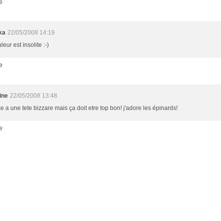
e
ka
22/05/2008 14:19
leur est insolite :-)
e
ine
22/05/2008 13:48
e a une tete bizzare mais ça doit etre top bon! j'adore les épinards!
e