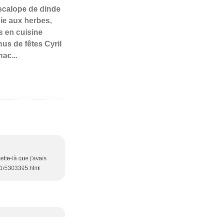
Escalope de dinde
cie aux herbes,
s en cuisine
us de fêtes Cyril
ac...
ette-là que j'avais
/21/5303395.html