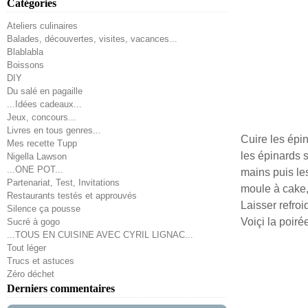
Catégories
Ateliers culinaires
Balades, découvertes, visites, vacances...
Blablabla
Boissons
DIY
Du salé en pagaille
...Idées cadeaux...
Jeux, concours...
Livres en tous genres...
Cuire les épi
Mes recette Tupp
les épinards s
Nigella Lawson
...ONE POT...
mains puis les
Partenariat, Test, Invitations
moule à cake,
Restaurants testés et approuvés
Laisser refroi
Silence ça pousse
Voiçi la poiré
Sucré à gogo
...TOUS EN CUISINE AVEC CYRIL LIGNAC...
Tout léger
Trucs et astuces
Zéro déchet
Derniers commentaires