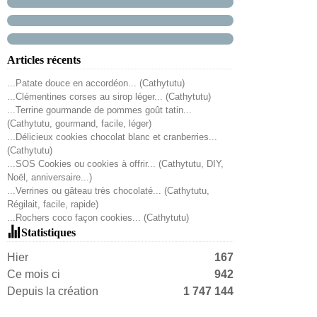
Articles récents
...Patate douce en accordéon... (Cathytutu)
...Clémentines corses au sirop léger... (Cathytutu)
...Terrine gourmande de pommes goût tatin...
(Cathytutu, gourmand, facile, léger)
...Délicieux cookies chocolat blanc et cranberries...
(Cathytutu)
...SOS Cookies ou cookies à offrir... (Cathytutu, DIY,
Noël, anniversaire...)
...Verrines ou gâteau très chocolaté... (Cathytutu,
Régilait, facile, rapide)
...Rochers coco façon cookies... (Cathytutu)
Statistiques
Hier
167
Ce mois ci
942
Depuis la création
1 747 144