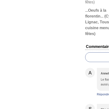
...Oeufs à la
florentin... (C
Lignac, Tous
cuisine men
fêtes)
Commentair
A
Annel
Le fla
aussi 
Répondr
S