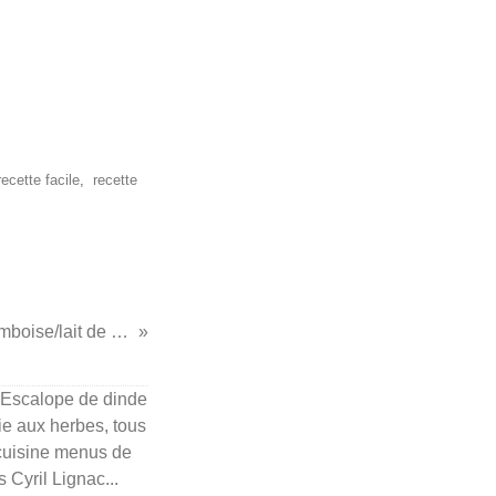
recette facile
,
recette
...verrine framboise/lait de coco...