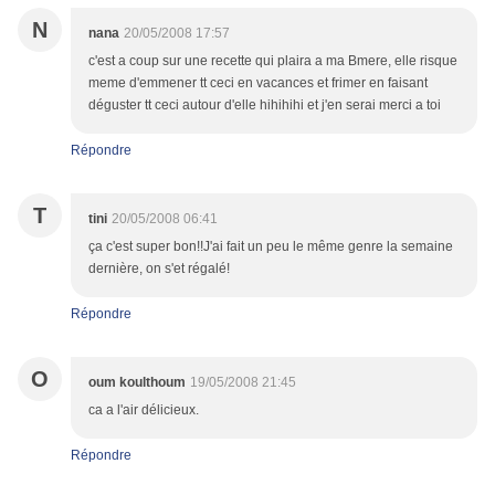
N
nana
20/05/2008 17:57
c'est a coup sur une recette qui plaira a ma Bmere, elle risque
meme d'emmener tt ceci en vacances et frimer en faisant
déguster tt ceci autour d'elle hihihihi et j'en serai merci a toi
Répondre
T
tini
20/05/2008 06:41
ça c'est super bon!!J'ai fait un peu le même genre la semaine
dernière, on s'et régalé!
Répondre
O
oum koulthoum
19/05/2008 21:45
ca a l'air délicieux.
Répondre