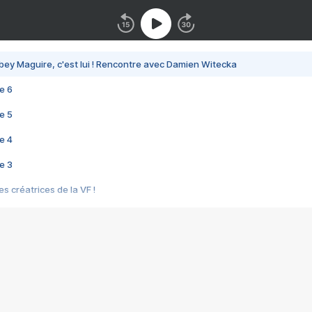
bey Maguire, c'est lui ! Rencontre avec Damien Witecka
e 6
e 5
e 4
e 3
s créatrices de la VF !
e 2
e 1
e Mektoub My Love arrive enfin ! Rencontre avec Shaïn Boumedine et Sal
i : après Toni en famille