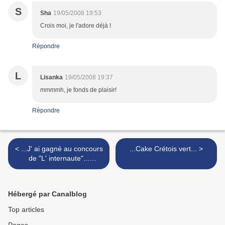
S
Sha
19/05/2008 19:53
Crois moi, je l'adore déjà !
Répondre
L
Lisanka
19/05/2008 19:37
mmmmh, je fonds de plaisir!
Répondre
< ...J' ai gagné au concours
...Cake Crétois vert... >
de "L' internaute"...
(concours culinaire
permanent)
Hébergé par Canalblog
Top articles