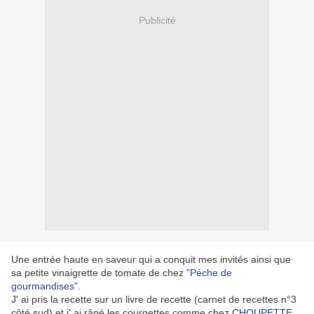
Publicité
Une entrée haute en saveur qui a conquit mes invités ainsi que
sa petite vinaigrette de tomate de chez
"Péche de
gourmandises".
J' ai pris la recette sur un livre de recette (carnet de recettes n°3
côté sud) et j' ai râpé les courgettes comme chez
CHOUPETTE
,