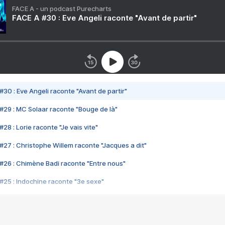
FACE A - un podcast Purecharts
FACE A #30 : Eve Angeli raconte "Avant de partir"
#30 : Eve Angeli raconte "Avant de partir"
#29 : MC Solaar raconte "Bouge de là"
28 : Lorie raconte "Je vais vite"
#27 : Christophe Willem raconte "Jacques a dit"
#26 : Chimène Badi raconte "Entre nous"
#25 : Indochine raconte "3e sexe"
#24 : Zaho raconte "C'est chelou"
#23 : Patrick Bruel raconte "Au café des délices"