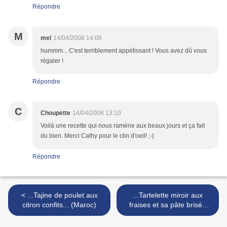
Répondre
M
mel
14/04/2008 14:08
hummm... C'est terriblement appétissant ! Vous avez dû vous
régaler !
Répondre
C
Choupette
14/04/2008 13:10
Voilà une recette qui nous ramène aux beaux jours et ça fait
du bien. Merci Cathy pour le clin d'oeil! ;-)
Répondre
< ...Tajine de poulet aux
...Tartelette miroir aux
citron confits... (Maroc)
fraises et sa pâte brisée
légère... >