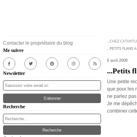
...CHEZ CATHYTU
Contacter le propriétaire du blog
...PETITS FLANS
Me suivre
6 avril 2008
...Petits 
Newsletter
Une petite re
que pour les re
ne parlez pas i
Je me dépêche
Recherche
combiner cett