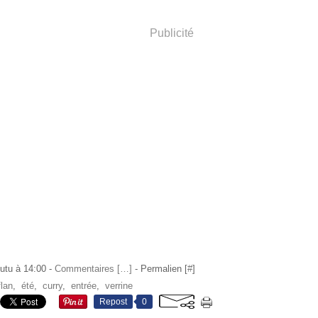
Publicité
utu à 14:00 -
Commentaires [
…
]
- Permalien [
#
]
flan
,
été
,
curry
,
entrée
,
verrine
Repost
0