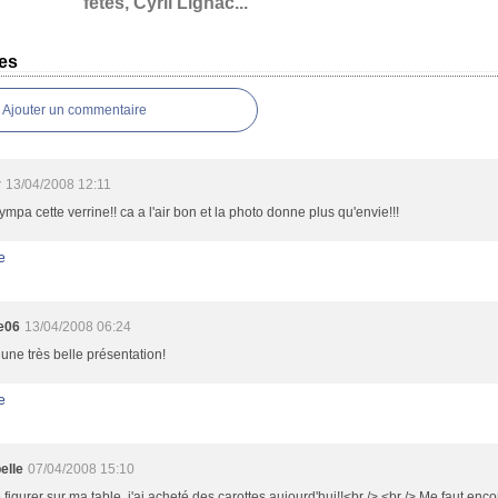
fêtes, Cyril Lignac...
es
Ajouter un commentaire
y
13/04/2008 12:11
ympa cette verrine!! ca a l'air bon et la photo donne plus qu'envie!!!
e
e06
13/04/2008 06:24
t une très belle présentation!
e
elle
07/04/2008 15:10
e figurer sur ma table, j'ai acheté des carottes aujourd'hui!!<br /> <br /> Me faut enc