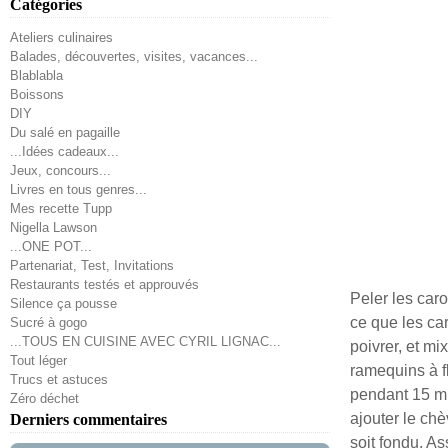
Catégories
Ateliers culinaires
Balades, découvertes, visites, vacances...
Blablabla
Boissons
DIY
Du salé en pagaille
...Idées cadeaux...
Jeux, concours...
Livres en tous genres...
Mes recette Tupp
Nigella Lawson
...ONE POT...
Partenariat, Test, Invitations
Restaurants testés et approuvés
Peler les car
Silence ça pousse
ce que les car
Sucré à gogo
...TOUS EN CUISINE AVEC CYRIL LIGNAC...
poivrer, et m
Tout léger
ramequins à fl
Trucs et astuces
pendant 15 mi
Zéro déchet
ajouter le chè
Derniers commentaires
soit fondu. As