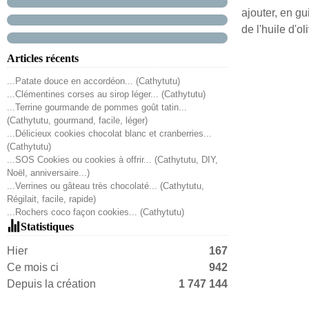
ajouter, en g
de l'huile d'ol
Articles récents
...Patate douce en accordéon... (Cathytutu)
...Clémentines corses au sirop léger... (Cathytutu)
...Terrine gourmande de pommes goût tatin...
(Cathytutu, gourmand, facile, léger)
...Délicieux cookies chocolat blanc et cranberries...
(Cathytutu)
...SOS Cookies ou cookies à offrir... (Cathytutu, DIY,
Noël, anniversaire...)
...Verrines ou gâteau très chocolaté... (Cathytutu,
Régilait, facile, rapide)
...Rochers coco façon cookies... (Cathytutu)
Statistiques
Hier
167
Ce mois ci
942
Depuis la création
1 747 144