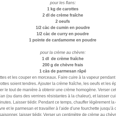
pour les flans:
1 kg de carottes
2 dl de crème fraîche
2 oeufs
1/2 càc de cumin en poudre
1/2 càc de curry en poudre
1 pointe de cardamome en poudre
pour la crème au chèvre:
1 dl de crème fraîche
200 g de chèvre frais
1 càs de parmesan râpé
ottes et les couper en morceaux. Faire cuire à la vapeur pendant
ottes soient tendres. Ajouter la crème fraîche, les oeufs et les ép
ixer le tout de manière à obtenir une crème homogène. Verser ce
an (ou dans des verrines résistantes à la chaleur), et laisser cu
nutes. Laisser tiédir. Pendant ce temps, chauffer légèrement la 
vre et le parmesan et travailler à l'aide d'une fourchette jusqu'à
saisonner, laisser tiédir. Verser un centimètre de crème au chèvre