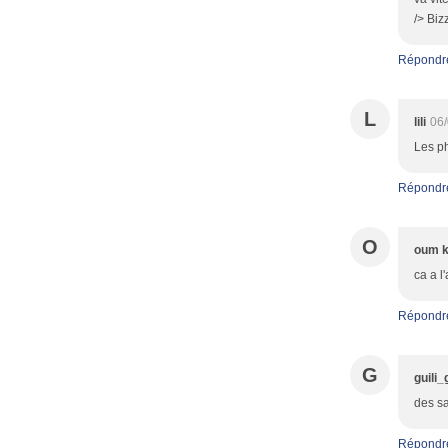
/> Biz
Répondr
L
lili
06/
Les ph
Répondr
O
oum k
ca a l'
Répondr
G
guili_g
des sa
Répondr