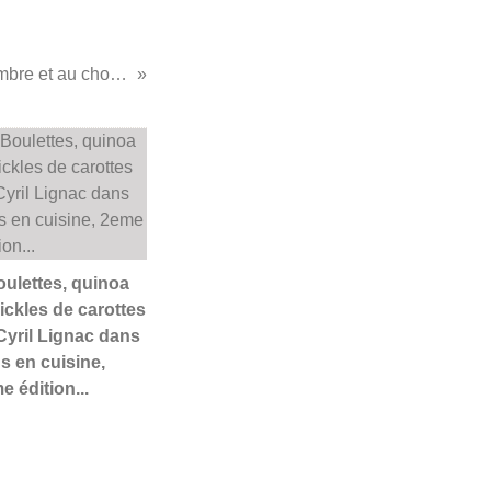
...Sablés au gingembre et au chocolat...
Boulettes, quinoa
pickles de carottes
Cyril Lignac dans
s en cuisine,
e édition...