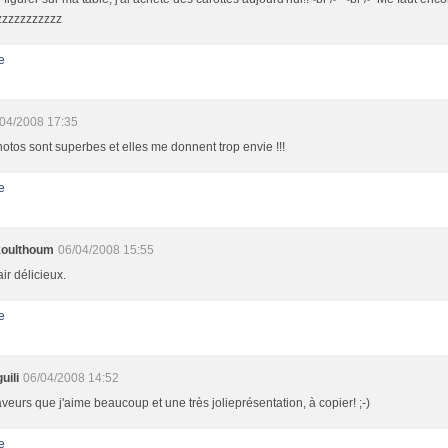
zzzzzzzzzzz
e
04/2008 17:35
otos sont superbes et elles me donnent trop envie !!!
e
oulthoum
06/04/2008 15:55
air délicieux.
e
uili
06/04/2008 14:52
veurs que j'aime beaucoup et une très jolieprésentation, à copier! ;-)
e