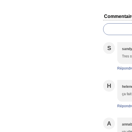
Commentair
S
sand
Tres s
Répondr
H
helen
ça fai
Répondr
A
annab
va vit