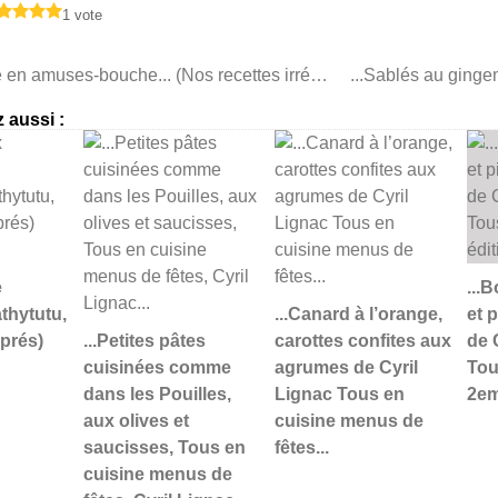
1 vote
...Tapenade en amuses-bouche... (Nos recettes irrésistibles)
 aussi :
e
...
athytutu,
...Canard à l’orange,
et 
prés)
...Petites pâtes
carottes confites aux
de 
cuisinées comme
agrumes de Cyril
Tou
dans les Pouilles,
Lignac Tous en
2em
aux olives et
cuisine menus de
saucisses, Tous en
fêtes...
cuisine menus de