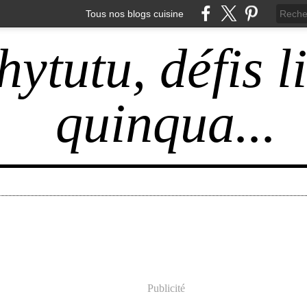
Tous nos blogs cuisine
hytutu, défis l
quinqua...
Publicité