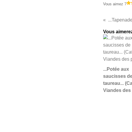
Vous aimez ?
Vous aimerez
...Potée aux
saucisses d
taureau... (C
Viandes des 