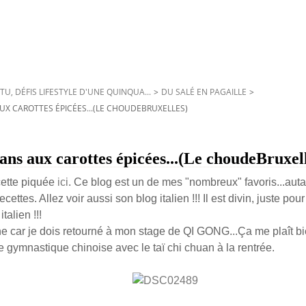
TU, DÉFIS LIFESTYLE D'UNE QUINQUA...
>
DU SALÉ EN PAGAILLE
>
 AUX CAROTTES ÉPICÉES...(LE CHOUDEBRUXELLES)
flans aux carottes épicées...(Le choudeBruxel
cette piquée
ici
. Ce blog est un de mes "nombreux" favoris...auta
cettes. Allez voir aussi son blog italien !!! Il est divin, juste pou
talien !!!
 car je dois retourné à mon stage de QI GONG...Ça me plaît bi
e gymnastique chinoise avec le taï chi chuan à la rentrée.