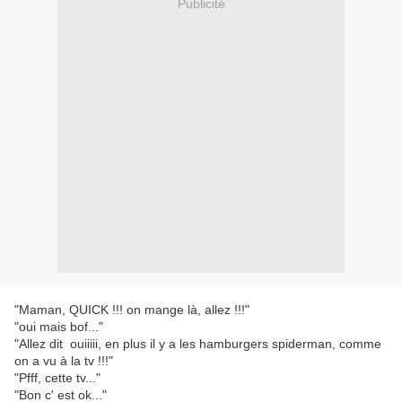
Publicité
"Maman, QUICK !!! on mange là, allez !!!"
"oui mais bof..."
"Allez dit ouiiiii, en plus il y a les hamburgers spiderman, comme
on a vu à la tv !!!"
"Pfff, cette tv..."
"Bon c' est ok..."