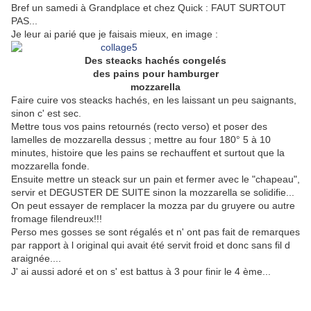
Bref un samedi à Grandplace et chez Quick : FAUT SURTOUT
PAS...
Je leur ai parié que je faisais mieux, en image :
Des steacks hachés congelés
des pains pour hamburger
mozzarella
Faire cuire vos steacks hachés, en les laissant un peu saignants,
sinon c' est sec.
Mettre tous vos pains retournés (recto verso) et poser des
lamelles de mozzarella dessus ; mettre au four 180° 5 à 10
minutes, histoire que les pains se rechauffent et surtout que la
mozzarella fonde.
Ensuite mettre un steack sur un pain et fermer avec le "chapeau",
servir et DEGUSTER DE SUITE sinon la mozzarella se solidifie...
On peut essayer de remplacer la mozza par du gruyere ou autre
fromage filendreux!!!
Perso mes gosses se sont régalés et n' ont pas fait de remarques
par rapport à l original qui avait été servit froid et donc sans fil d
araignée....
J' ai aussi adoré et on s' est battus à 3 pour finir le 4 ème...