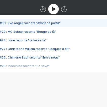
#30 : Eve Angeli raconte "Avant de partir"
#29 : MC Solaar raconte "Bouge de là"
28 : Lorie raconte "Je vais vite"
#27 : Christophe Willem raconte "Jacques a dit"
#26 : Chimène Badi raconte "Entre nous"
#25 : Indochine raconte "3e sexe"
#24 : Zaho raconte "C'est chelou"
#23 : Patrick Bruel raconte "Au café des délices"
#22 : Kyo raconte "Le chemin"
#21 : Nolwenn Leroy raconte "Cassé"