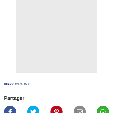
#brick
#féta
#kiri
Partager