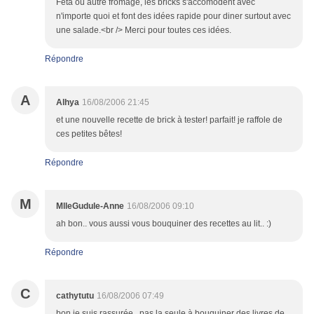
Fêta ou autre fromage, les bricks s'accomodent avec
n'importe quoi et font des idées rapide pour diner surtout avec
une salade.<br /> Merci pour toutes ces idées.
Répondre
A
Alhya
16/08/2006 21:45
et une nouvelle recette de brick à tester! parfait! je raffole de
ces petites bêtes!
Répondre
M
MlleGudule-Anne
16/08/2006 09:10
ah bon.. vous aussi vous bouquiner des recettes au lit.. :)
Répondre
C
cathytutu
16/08/2006 07:49
bon je suis rassurée...pas la seule à bouquiner des livres de