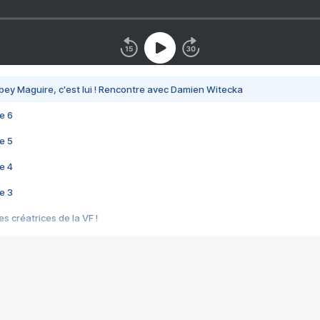
bey Maguire, c'est lui ! Rencontre avec Damien Witecka
e 6
e 5
e 4
e 3
s créatrices de la VF !
e 2
e 1
e Mektoub My Love arrive enfin ! Rencontre avec Shaïn Boumedine et Sal