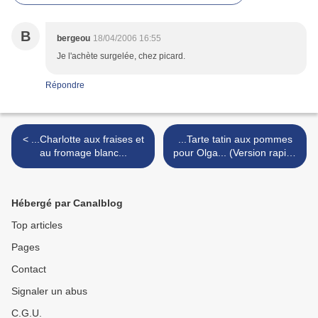
B
bergeou
18/04/2006 16:55
Je l'achète surgelée, chez picard.
Répondre
< ...Charlotte aux fraises et
...Tarte tatin aux pommes
au fromage blanc...
pour Olga... (Version rapide
et classique) >
Hébergé par Canalblog
Top articles
Pages
Contact
Signaler un abus
C.G.U.