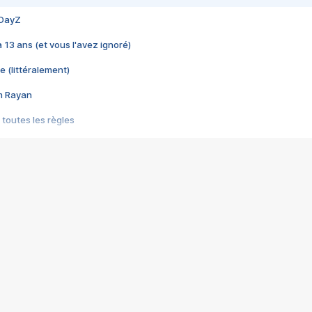
 DayZ
 a 13 ans (et vous l'avez ignoré)
e (littéralement)
im Rayan
 toutes les règles
s les jeux vidéo
us choquant de Rockstar ? - Le scandale BULLY
e plus moche de Steam
du RÊVE tourne au CAUCHEMAR
pendant 8 heures
it… à tort
umiliés par un jeu vidéo