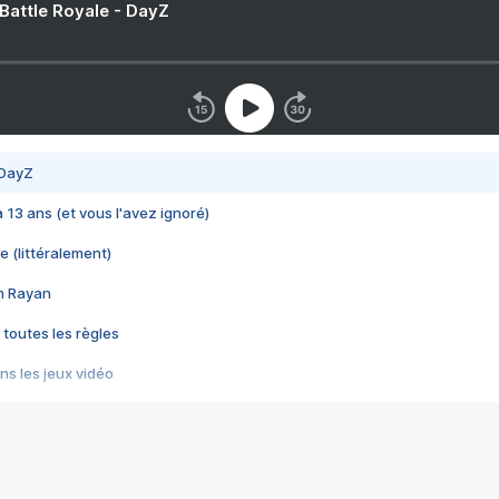
 Battle Royale - DayZ
 DayZ
 a 13 ans (et vous l'avez ignoré)
e (littéralement)
im Rayan
 toutes les règles
s les jeux vidéo
us choquant de Rockstar ? - Le scandale BULLY
e plus moche de Steam
du RÊVE tourne au CAUCHEMAR